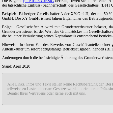
Die ist gem.
§ 1 Abs. 3 GrEStG
der Fall, soweit sich durch einen An
der tatsächliche Einfluss (Sachherrschaft) des Gesellschafters. (BF
Beispiel:
Bisheriger Gesellschafter A der XY-GmbH, der mit 50 % an
GmbH. Die XY-GmbH ist seit Jahren Eigentümer des Betriebsgrunds
Folge:
Gesellschafter A wird mit Grunderwerbsteuer belastet, da 
Grunderwerbsteuer ist der Wert des Grundstückes im Gesellschaftsve
die bei einer Veräußerung seines Kapitalanteils entsprechend berücks
Hinweis: In einem Fall des Erwerbs von Geschäftsanteilen einer
Anteilskäufer um sofort abzugsfähige Betriebsausgaben handelt (BF
Änderungen durch die beabsichtigte Änderung des Grunderwerbsteuerg
Stand: April 2020
Alle Links, Infos und Texte stellen keine Rechtsberatung dar. Bei
teilweise zu Lasten einer am Gesetzeswortlaut orientierten Präzi
Berater Ihres Vertrauens oder gerne auch mit uns.