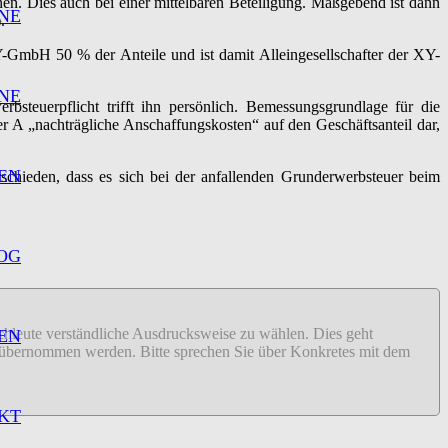
inen. Dies auch bei einer mittelbaren Beteiligung. Maßgebend ist dann
NE
.
Y-GmbH 50 % der Anteile und ist damit Alleingesellschafter der XY-
NE
steuerpflicht trifft ihn persönlich. Bemessungsgrundlage für die
r A „nachträgliche Anschaffungskosten“ auf den Geschäftsanteil dar,
EN
hieden, dass es sich bei der anfallenden Grunderwerbsteuer beim
OG
fachleute verständliche Ausdrucksweise zu wählen. Dies geht
EN
ähr übernommen werden. Bitte sprechen Sie über Konkretes mit dem
KT