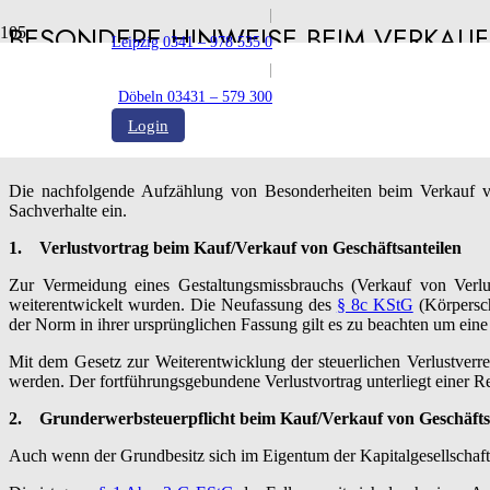
|
BESONDERE HINWEISE BEIM VERKAUF
Leipzig 0341 – 978 535 0
|
Veröffentlicht:
28.04.2020
Döbeln 03431 – 579 300
Login
Die nachfolgende Aufzählung von Besonderheiten beim Verkauf von
Sachverhalte ein.
1.
Verlustvortrag beim Kauf/Verkauf von Geschäftsanteilen
Zur Vermeidung eines Gestaltungsmissbrauchs (Verkauf von Verlus
weiterentwickelt wurden. Die Neufassung des
§ 8c KStG
(Körpersch
der Norm in ihrer ursprünglichen Fassung gilt es zu beachten um ei
Mit dem Gesetz zur Weiterentwicklung der steuerlichen Verlustve
werden. Der fortführungsgebundene Verlustvortrag unterliegt einer R
2.
Grunderwerbsteuerpflicht beim Kauf/Verkauf von Geschäfts
Auch wenn der Grundbesitz sich im Eigentum der Kapitalgesellschaft