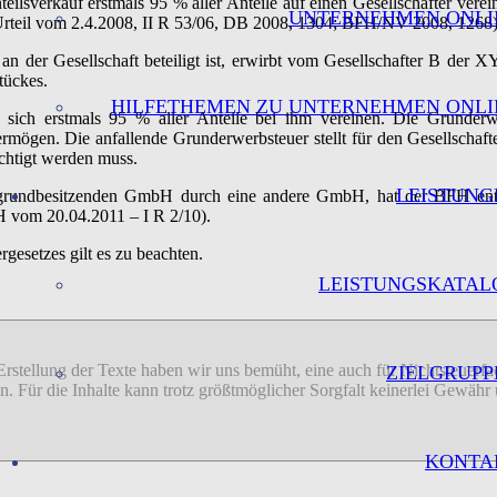
teilsverkauf erstmals 95 % aller Anteile auf einen Gesellschafter vere
UNTERNEHMEN ONLI
H Urteil vom 2.4.2008, II R 53/06, DB 2008, 1304; BFH/NV 2008, 1268)
 der Gesellschaft beteiligt ist, erwirbt vom Gesellschafter B der X
tückes.
HILFETHEMEN ZU UNTERNEHMEN ONLI
sich erstmals 95 % aller Anteile bei ihm vereinen. Die Grunderwerb
rmögen. Die anfallende Grunderwerbsteuer stellt für den Gesellschafte
ichtigt werden muss.
LEISTUNG
 grundbesitzenden GmbH durch eine andere GmbH, hat der BFH entsc
H vom 20.04.2011 – I R 2/10).
esetzes gilt es zu beachten.
LEISTUNGSKATAL
 Erstellung der Texte haben wir uns bemüht, eine auch für Nichtsteuer
ZIELGRUPP
sion. Für die Inhalte kann trotz größtmöglicher Sorgfalt keinerlei Gew
KONTA