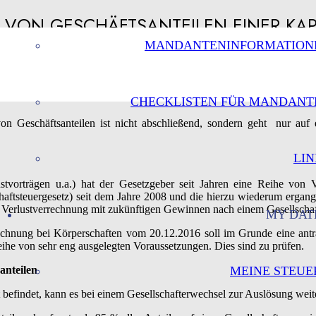
 VON GESCHÄFTSANTEILEN EINER KAP
MANDANTENINFORMATION
CHECKLISTEN FÜR MANDANT
 Geschäftsanteilen ist nicht abschließend, sondern geht nur auf ei
LIN
tvorträgen u.a.) hat der Gesetzgeber seit Jahren eine Reihe von V
aftsteuergesetz) seit dem Jahre 2008 und die hierzu wiederum ergang
ne Verlustverrechnung mit zukünftigen Gewinnen nach einem Gesellscha
MY DAT
rrechnung bei Körperschaften vom 20.12.2016 soll im Grunde eine a
eihe von sehr eng ausgelegten Voraussetzungen. Dies sind zu prüfen.
anteilen
MEINE STEUE
 befindet, kann es bei einem Gesellschafterwechsel zur Auslösung we