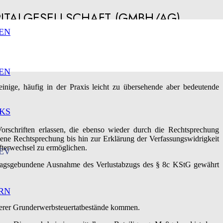
ITALGESELLSCHAFT (GMBH/AG)
EN
EN
nige, häufig in der Praxis leicht zu übersehende aber bedeutende
KS
orschriften erlassen, die ebenso wieder durch die Rechtsprechung
ene Rechtsprechung bis hin zur Erklärung der Verfassungswidrigkeit
fterwechsel zu ermöglichen.
EV
ntragsgebundene Ausnahme des Verlustabzugs des § 8c KStG gewährt
RN
iterer Grunderwerbsteuertatbestände kommen.