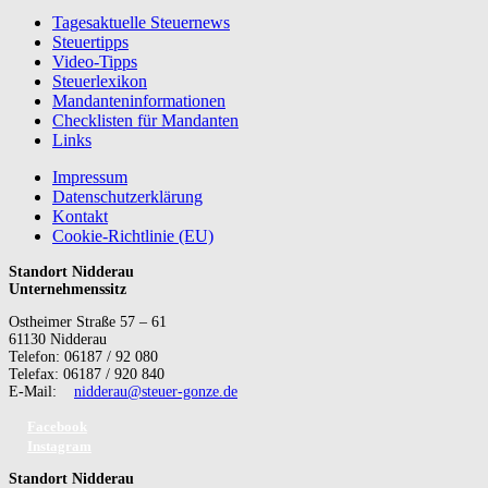
Tagesaktuelle Steuernews
Steuertipps
Video-Tipps
Steuerlexikon
Mandanteninformationen
Checklisten für Mandanten
Links
Impressum
Datenschutzerklärung
Kontakt
Cookie-Richtlinie (EU)
Standort Nidderau
Unternehmenssitz
Ostheimer Straße 57 – 61
61130 Nidderau
Telefon: 06187 / 92 080
Telefax: 06187 / 920 840
E-Mail:
nidderau@steuer-gonze.de
Facebook
Instagram
Standort Nidderau