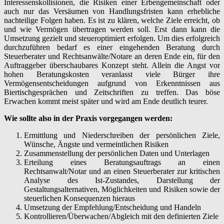
Interessenskollisionen, die Risiken einer Erbengemeinschaft oder
auch nur das Versäumen von Handlungsfristen kann erhebliche
nachteilige Folgen haben. Es ist zu klären, welche Ziele erreicht, ob
und wie Vermögen übertragen werden soll. Erst dann kann die
Umsetzung gezielt und steueroptimiert erfolgen. Um dies erfolgreich
durchzuführen bedarf es einer eingehenden Beratung durch
Steuerberater und Rechtsanwälte/Notare an deren Ende ein, für den
Auftraggeber überschaubares Konzept steht. Allein die Angst vor
hohen Beratungskosten veranlasst viele Bürger ihre
Vermögensentscheidungen aufgrund von Erkenntnissen aus
Biertischgesprächen und Zeitschriften zu treffen. Das böse
Erwachen kommt meist später und wird am Ende deutlich teurer.
Wie sollte also in der Praxis vorgegangen werden:
Ermittlung und Niederschreiben der persönlichen Ziele,
Wünsche, Ängste und vermeintlichen Risiken
Zusammenstellung der persönlichen Daten und Unterlagen
Erteilung eines Beratungsauftrags an einen
Rechtsanwalt/Notar und an einen Steuerberater zur kritischen
Analyse des Ist-Zustandes, Darstellung der
Gestaltungsalternativen, Möglichkeiten und Risiken sowie der
steuerlichen Konsequenzen hieraus
Umsetzung der Empfehlung/Entscheidung und Handeln
Kontrollieren/Überwachen/Abgleich mit den definierten Ziele