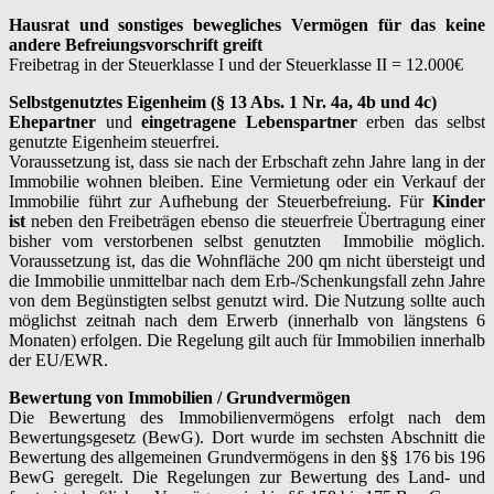
Hausrat und sonstiges bewegliches Vermögen für das keine
andere Befreiungsvorschrift greift
Freibetrag in der Steuerklasse I und der Steuerklasse II = 12.000€
Selbstgenutztes Eigenheim (§ 13 Abs. 1 Nr. 4a, 4b und 4c)
Ehepartner
und
eingetragene Lebenspartner
erben das selbst
genutzte Eigenheim steuerfrei.
Voraussetzung ist, dass sie nach der Erbschaft zehn Jahre lang in der
Immobilie wohnen bleiben. Eine Vermietung oder ein Verkauf der
Immobilie führt zur Aufhebung der Steuerbefreiung. Für
Kinder
ist
neben den Freibeträgen ebenso die steuerfreie Übertragung einer
bisher vom verstorbenen selbst genutzten Immobilie möglich.
Voraussetzung ist, das die Wohnfläche 200 qm nicht übersteigt und
die Immobilie unmittelbar nach dem Erb-/Schenkungsfall zehn Jahre
von dem Begünstigten selbst genutzt wird. Die Nutzung sollte auch
möglichst zeitnah nach dem Erwerb (innerhalb von längstens 6
Monaten) erfolgen. Die Regelung gilt auch für Immobilien innerhalb
der EU/EWR.
Bewertung von Immobilien / Grundvermögen
Die Bewertung des Immobilienvermögens erfolgt nach dem
Bewertungsgesetz (BewG). Dort wurde im sechsten Abschnitt die
Bewertung des allgemeinen Grundvermögens in den §§ 176 bis 196
BewG geregelt. Die Regelungen zur Bewertung des Land- und