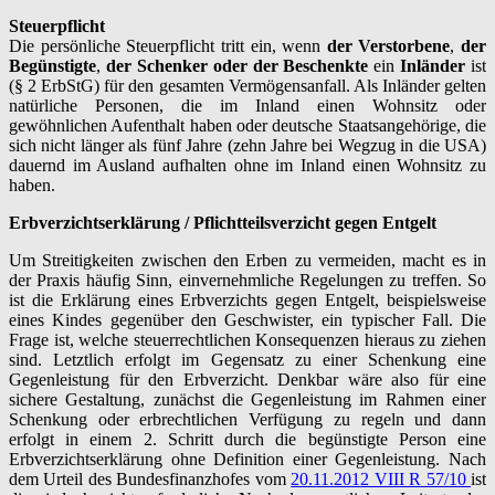
Steuerpflicht
Die persönliche Steuerpflicht tritt ein, wenn
der Verstorbene
,
der
Begünstigte
,
der Schenker oder der Beschenkte
ein
Inländer
ist
(§ 2 ErbStG) für den gesamten Vermögensanfall. Als Inländer gelten
natürliche Personen, die im Inland einen Wohnsitz oder
gewöhnlichen Aufenthalt haben oder deutsche Staatsangehörige, die
sich nicht länger als fünf Jahre (zehn Jahre bei Wegzug in die USA)
dauernd im Ausland aufhalten ohne im Inland einen Wohnsitz zu
haben.
Erb
verzichtserklärung / Pflichtteilsverzicht gegen Entgelt
Um Streitigkeiten zwischen den Erben zu vermeiden, macht es in
der Praxis häufig Sinn, einvernehmliche Regelungen zu treffen. So
ist die Erklärung eines Erbverzichts gegen Entgelt, beispielsweise
eines Kindes gegenüber den Geschwister, ein typischer Fall. Die
Frage ist, welche steuerrechtlichen Konsequenzen hieraus zu ziehen
sind. Letztlich erfolgt im Gegensatz zu einer Schenkung eine
Gegenleistung für den Erbverzicht. Denkbar wäre also für eine
sichere Gestaltung, zunächst die Gegenleistung im Rahmen einer
Schenkung oder erbrechtlichen Verfügung zu regeln und dann
erfolgt in einem 2. Schritt durch die begünstigte Person eine
Erbverzichtserklärung ohne Definition einer Gegenleistung. Nach
dem Urteil des Bundesfinanzhofes vom
20.11.2012 VIII R 57/10
ist