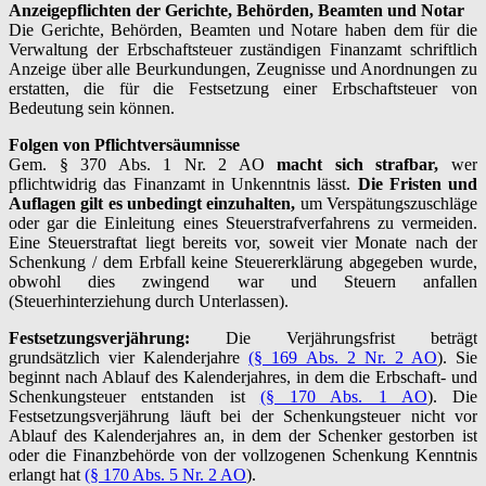
Anzeigepflichten der Gerichte, Behörden, Beamten und Notar
Die Gerichte, Behörden, Beamten und Notare haben dem für die
Verwaltung der Erbschaftsteuer zuständigen Finanzamt schriftlich
Anzeige über alle Beurkundungen, Zeugnisse und Anordnungen zu
erstatten, die für die Festsetzung einer Erbschaftsteuer von
Bedeutung sein können.
Folgen von Pflichtversäumnisse
Gem. § 370 Abs. 1 Nr. 2 AO
macht sich strafbar,
wer
pflichtwidrig das Finanzamt in Unkenntnis lässt.
Die Fristen und
Auflagen gilt es unbedingt einzuhalten,
um Verspätungszuschläge
oder gar die Einleitung eines Steuerstrafverfahrens zu vermeiden.
Eine Steuerstraftat liegt bereits vor, soweit vier Monate nach der
Schenkung / dem Erbfall keine Steuererklärung abgegeben wurde,
obwohl dies zwingend war und Steuern anfallen
(Steuerhinterziehung durch Unterlassen).
Festsetzungsverjährung:
Die Verjährungsfrist beträgt
grundsätzlich vier Kalenderjahre
(§ 169 Abs. 2 Nr. 2 AO
). Sie
beginnt nach Ablauf des Kalenderjahres, in dem die Erbschaft- und
Schenkungsteuer entstanden ist
(§ 170 Abs. 1 AO
). Die
Festsetzungsverjährung läuft bei der Schenkungsteuer nicht vor
Ablauf des Kalenderjahres an, in dem der Schenker gestorben ist
oder die Finanzbehörde von der vollzogenen Schenkung Kenntnis
erlangt hat
(§ 170 Abs. 5 Nr. 2 AO
).