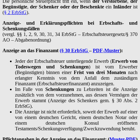
Die persönliche Steuerpflicht tritt ein, wenn
der Verstorbene
,
der
Begünstigte
,
der Schenker oder der Beschenkte
ein
Inländer
ist
(
§ 2 ErbStG
).
Anzeige- und Erklärungspflichten bei Erbschafts- und
Schenkungsfällen
(vergl. §§ 1, 2, 9, 30, 31, 34 ErbStG – Erbschaftsteuergesetz/§ 370
AO – Abgabenordnung)
Anzeige an das Finanzamt
(§ 30 ErbStG
–
PDF-Muster
):
Jeder der Erbschaftsteuer unterliegende Erwerb (
Erwerb von
Todeswegen und Schenkungen
) ist vom Erwerber
(Begünstigten) binnen einer
Frist von drei Monaten
nach
erlangter Kenntnis von dem Anfall dem zuständigen
Finanzamt (Erbschaftsteuerfinanzamt) anzuzeigen.
Im Falle von
Schenkungen
zu Lebzeiten ist die Anzeige
zusätzlich von dem vorzunehmen, aus dessen Vermögen der
Erwerb stammt (Anzeige des Schenkers gem. § 30 Abs. 2
ErbStG).
Die Anzeige ist nicht erforderlich, soweit der Erwerb auf einer
von einem deutschen Gericht, einem deutschen Notar oder
einem deutschen Konsul eröffneten
Testaments/Schenkungsverfügung/Zweckzuwendung beruht.
Pflichtangaben in der Anzeige an das Finanzamt: (
Muster-PDF
)