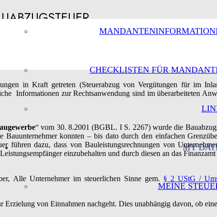
AUABZUGSTEUER
MANDANTENINFORMATION
CHECKLISTEN FÜR MANDANT
ungen in Kraft getreten (Steuerabzug von Vergütungen für im Inla
liche Informationen zur Rechtsanwendung sind im überarbeiteten An
LIN
Baugewerbe
“ vom 30. 8.2001 (BGBL. I S. 2267) wurde die Bauabzugste
che Bauunternehmer konnten – bis dato durch den einfachen Grenzüber
euer führen dazu, dass von Bauleistungsrechnungen von Unternehme
MY DAT
 Leistungsempfänger einzubehalten und durch diesen an das Finanzamt 
eber, Alle Unternehmer im steuerlichen Sinne gem.
§ 2 UStG / Umsa
MEINE STEUE
t zur Erzielung von Einnahmen nachgeht. Dies unabhängig davon, ob eine