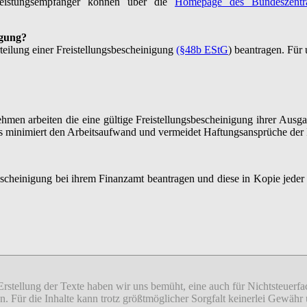
 Leistungsempfänger können über die
Homepage des Bundeszentra
igung?
eilung einer Freistellungsbescheinigung
(§48b EStG
) beantragen. Für
ehmen arbeiten die eine gültige Freistellungsbescheinigung ihrer Ausg
ies minimiert den Arbeitsaufwand und vermeidet Haftungsansprüche der
bescheinigung bei ihrem Finanzamt beantragen und diese in Kopie jed
 Erstellung der Texte haben wir uns bemüht, eine auch für Nichtsteuer
sion. Für die Inhalte kann trotz größtmöglicher Sorgfalt keinerlei Gew