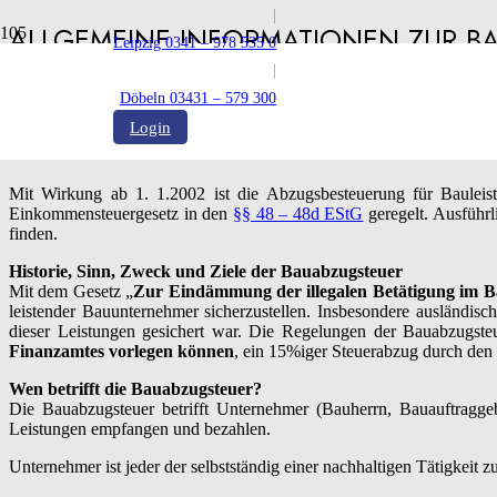
|
ALLGEMEINE INFORMATIONEN ZUR B
Leipzig 0341 – 978 535 0
|
Veröffentlicht:
30.12.2022
Döbeln 03431 – 579 300
Login
Mit Wirkung ab 1. 1.2002 ist die Abzugsbesteuerung für Bauleist
Einkommensteuergesetz in den
§§ 48 – 48d EStG
geregelt. Ausführ
finden.
Historie, Sinn, Zweck und Ziele der Bauabzugsteuer
Mit dem Gesetz „
Zur Eindämmung der illegalen Betätigung im 
leistender Bauunternehmer sicherzustellen. Insbesondere ausländis
dieser Leistungen gesichert war. Die Regelungen der Bauabzugst
Finanzamtes vorlegen können
, ein 15%iger Steuerabzug durch den
Wen betrifft die Bauabzugsteuer?
Die Bauabzugsteuer betrifft Unternehmer (Bauherrn, Bauauftragg
Leistungen empfangen und bezahlen.
Unternehmer ist jeder der selbstständig einer nachhaltigen Tätigkei