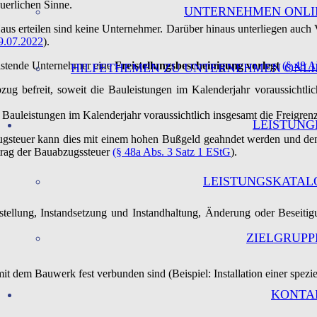
erlichen Sinne.
UNTERNEHMEN ONLI
 Haus erteilen sind keine Unternehmer. Darüber hinaus unterliegen auch
9.07.2022
).
leistende Unternehmer eine
Freistellungsbescheinigung vorlegt
(§ 48 A
HILFETHEMEN ZU UNTERNEHMEN ONLI
ug befreit, soweit die Bauleistungen im Kalenderjahr voraussichtlich
 Bauleistungen im Kalenderjahr voraussichtlich insgesamt die Freigren
LEISTUNG
gsteuer kann dies mit einem hohen Bußgeld geahndet werden und den 
etrag der Bauabzugssteuer
(§ 48a Abs. 3 Satz 1 EStG
).
LEISTUNGSKATAL
rstellung, Instandsetzung und Instandhaltung, Änderung oder Beseiti
ZIELGRUPP
 mit dem Bauwerk fest verbunden sind (Beispiel: Installation einer spezi
KONTA