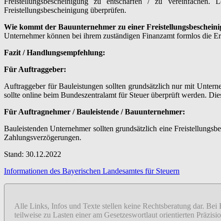
Freistellungsbescheinigung zu entschärfen / zu vereinfachen.
Freistellungsbescheinigung überprüfen.
Wie kommt der Bauunternehmer zu einer Freistellungsbeschein
Unternehmer können bei ihrem zuständigen Finanzamt formlos die Ert
Fazit / Handlungsempfehlung:
Für Auftraggeber:
Auftraggeber für Bauleistungen sollten grundsätzlich nur mit Untern
sollte online beim Bundeszentralamt für Steuer überprüft werden. D
Für Auftragnehmer / Bauleistende / Bauunternehmer:
Bauleistenden Unternehmer sollten grundsätzlich eine Freistellungs
Zahlungsverzögerungen.
Stand: 30.12.2022
Informationen des Bayerischen Landesamtes für Steuern
Alle Links, Infos und Texte stellen keine Rechtsberatung dar. Bei
teilweise zu Lasten einer am Gesetzeswortlaut orientierten Präzi