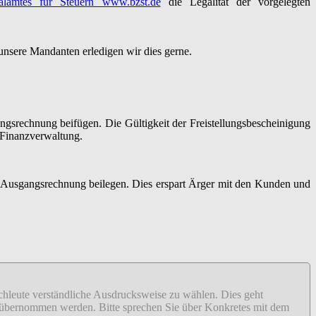
lamtes für Steuern www.bzst.de
die Legalität der vorgelegten
 unsere Mandanten erledigen wir dies gerne.
angsrechnung beifügen. Die Gültigkeit der Freistellungsbescheinigung
 Finanzverwaltung.
er Ausgangsrechnung beilegen. Dies erspart Ärger mit den Kunden und
fachleute verständliche Ausdrucksweise zu wählen. Dies geht
ähr übernommen werden. Bitte sprechen Sie über Konkretes mit dem