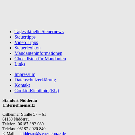
Tagesaktuelle Steuernews
Steuertipps
Video-Tipps
Steuerlexikon
Mandanteninformationen
Checklisten für Mandanten
Links
Impressum
Datenschutzerklärung
Kontakt
Cookie-Richtlinie (EU)
Standort Nidderau
Unternehmenssitz
Ostheimer Straße 57 – 61
61130 Nidderau
Telefon: 06187 / 92 080
Telefax: 06187 / 920 840
E-Mail:
nidderau@steuer-gonze.de