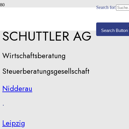
Search for:
GONZE &
SCHÜTTLER AG
Search Button
Wirtschaftsberatung
Steuerberatungsgesellschaft
Nidderau
•
Leipzig