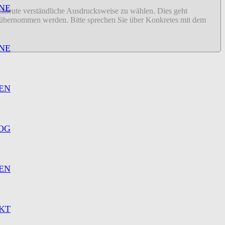
NE
fachleute verständliche Ausdrucksweise zu wählen. Dies geht
ähr übernommen werden. Bitte sprechen Sie über Konkretes mit dem
NE
EN
OG
EN
KT