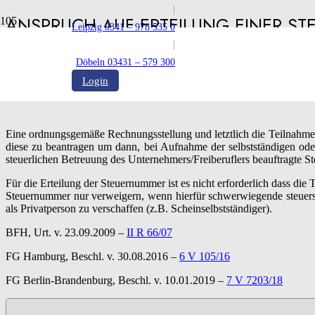
|
ANSPRUCH AUF ERTEILUNG EINER S
Leipzig 0341 – 978 535 0
|
Veröffentlicht:
25.04.2022
Döbeln 03431 – 579 300
Login
Eine ordnungsgemäße Rechnungsstellung und letztlich die Teilnahme a
diese zu beantragen um dann, bei Aufnahme der selbstständigen oder
steuerlichen Betreuung des Unternehmers/Freiberuflers beauftragte St
Für die Erteilung der Steuernummer ist es nicht erforderlich dass die
Steuernummer nur verweigern, wenn hierfür schwerwiegende steuersch
als Privatperson zu verschaffen (z.B. Scheinselbstständiger).
BFH, Urt. v. 23.09.2009 –
II R 66/07
FG Hamburg, Beschl. v. 30.08.2016 –
6 V 105/16
FG Berlin-Brandenburg, Beschl. v. 10.01.2019 –
7 V 7203/18