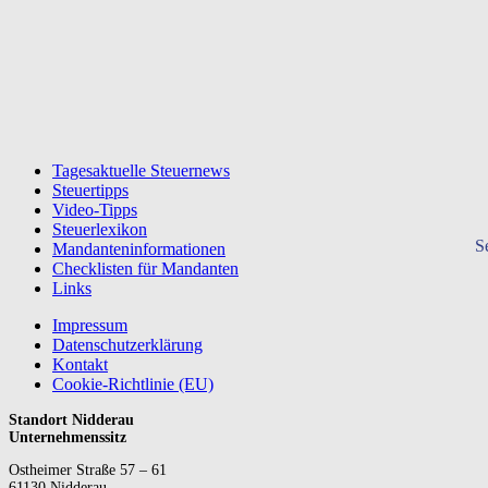
Tagesaktuelle Steuernews
Steuertipps
Video-Tipps
Steuerlexikon
S
Mandanteninformationen
Checklisten für Mandanten
Links
Impressum
Datenschutzerklärung
Kontakt
Cookie-Richtlinie (EU)
Standort Nidderau
Unternehmenssitz
Ostheimer Straße 57 – 61
61130 Nidderau