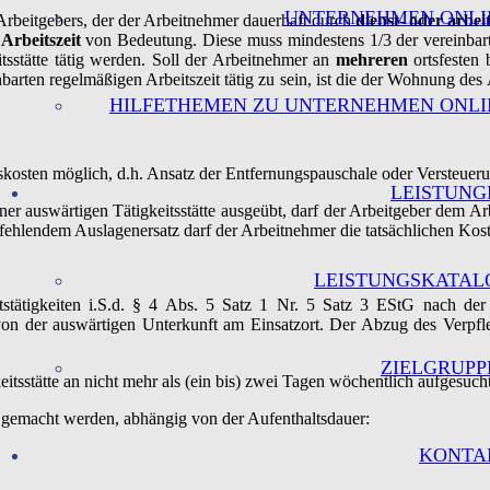
UNTERNEHMEN ONLI
es Arbeitgebers, der der Arbeitnehmer dauerhaft durch
dienst- oder arbei
e
Arbeitszeit
von Bedeutung. Diese muss mindestens 1/3 der vereinbarte
tsstätte tätig werden. Soll der Arbeitnehmer an
mehreren
ortsfesten 
barten regelmäßigen Arbeitszeit tätig zu sein, ist die der Wohnung de
HILFETHEMEN ZU UNTERNEHMEN ONLI
gskosten möglich, d.h. Ansatz der Entfernungspauschale oder Versteuer
LEISTUNG
einer auswärtigen Tätigkeitsstätte ausgeübt, darf der Arbeitgeber dem A
i fehlendem Auslagenersatz darf der Arbeitnehmer die tatsächlichen Ko
LEISTUNGSKATAL
tstätigkeiten i.S.d. § 4 Abs. 5 Satz 1 Nr. 5 Satz 3 EStG nach d
von der auswärtigen Unterkunft am Einsatzort. Der Abzug des Verpfl
ZIELGRUPP
eitsstätte an nicht mehr als (ein bis) zwei Tagen wöchentlich aufgesuch
gemacht werden, abhängig von der Aufenthaltsdauer:
KONTA