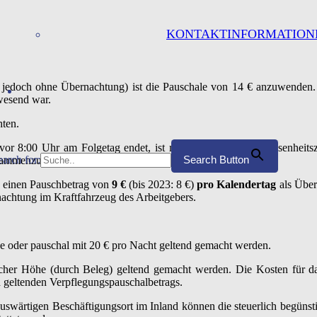
KONTAKTINFORMATION
t, jedoch ohne Übernachtung) ist die Pauschale von 14 € anzuwenden
wesend war.
hten.
d vor 8:00 Uhr am Folgetag endet, ist mit der gesamten Abwesenheit
earch for:
Search Button
usammenzufassen.
, einen Pauschbetrag von
9 €
(bis 2023: 8 €)
pro Kalendertag
als Über
rnachtung im Kraftfahrzeug des Arbeitgebers.
e oder pauschal mit 20 € pro Nacht geltend gemacht werden.
cher Höhe (durch Beleg) geltend gemacht werden. Die Kosten für da
d geltenden Verpflegungspauschalbetrags.
auswärtigen Beschäftigungsort im Inland können die steuerlich begüns