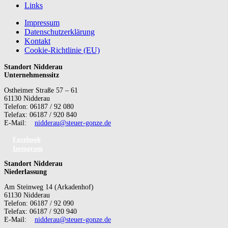
Links
Impressum
Datenschutzerklärung
Kontakt
Cookie-Richtlinie (EU)
Standort Nidderau
Unternehmenssitz
Ostheimer Straße 57 – 61
61130 Nidderau
Telefon: 06187 / 92 080
Telefax: 06187 / 920 840
E-Mail:
nidderau@steuer-gonze.de
Facebook
Instagram
Standort Nidderau
Niederlassung
Am Steinweg 14 (Arkadenhof)
61130 Nidderau
Telefon: 06187 / 92 090
Telefax: 06187 / 920 940
E-Mail:
nidderau@steuer-gonze.de