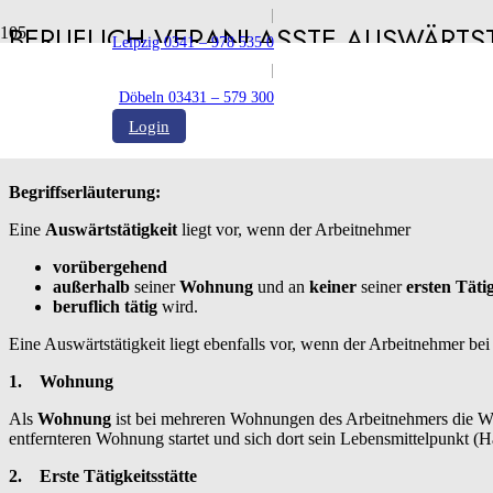
|
BERUFLICH VERANLASSTE AUSWÄRTST
Leipzig 0341 – 978 535 0
|
Veröffentlicht:
27.03.2024
Döbeln 03431 – 579 300
Login
Begriffserläuterung:
Eine
Auswärtstätigkeit
liegt vor, wenn der Arbeitnehmer
vorübergehend
außerhalb
seiner
Wohnung
und an
keiner
seiner
ersten Tätig
beruflich tätig
wird.
Eine Auswärtstätigkeit liegt ebenfalls vor, wenn der Arbeitnehmer bei
1.
Wohnung
Als
Wohnung
ist bei mehreren Wohnungen des Arbeitnehmers die W
entfernteren Wohnung startet und sich dort sein Lebensmittelpunkt (
2.
Erste Tätigkeitsstätte