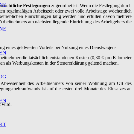
NE
tsrechtliche Festlegungen
zugeordnet ist. Wenn die Festlegung durch
n regelmäßigen Arbeitszeit oder zwei volle Arbeitstage wöchentlich
betrieblichen Einrichtungen tätig werden und erfüllen davon mehrere
s Arbeitnehmers am nächsten liegende Einrichtung des Arbeitgebers die
NE
ung eines geldwerten Vorteils bei Nutzung eines Dienstwagens.
EN
rbeitnehmer die tatsächlich entstandenen Kosten (0,30 € pro Kilometer
sten als Werbungskosten in der Steuererklärung geltend machen.
OG
er Abwesenheit des Arbeitnehmers von seiner Wohnung am Ort des
egungsmehraufwands ist auf die ersten drei Monate des Einsatzes an
EN
t wird.
KT