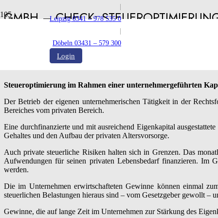
|
GMBH – CHECK: STEUEROPTIMIERUN
Leipzig 0341 – 978 535 0
|
Veröffentlicht:
30.07.2021
Döbeln 03431 – 579 300
Login
Steueroptimierung im Rahmen einer unternehmergeführten Kapit
Der Betrieb der eigenen unternehmerischen Tätigkeit in der Rechts
Bereiches vom privaten Bereich.
Eine durchfinanzierte und mit ausreichend Eigenkapital ausgestatte
Gehaltes und den Aufbau der privaten Altersvorsorge.
Auch private steuerliche Risiken halten sich in Grenzen. Das mon
Aufwendungen für seinen privaten Lebensbedarf finanzieren. Im G
werden.
Die im Unternehmen erwirtschafteten Gewinne können einmal zum 
steuerlichen Belastungen hieraus sind – vom Gesetzgeber gewollt – un
Gewinne, die auf lange Zeit im Unternehmen zur Stärkung des Eigenkap