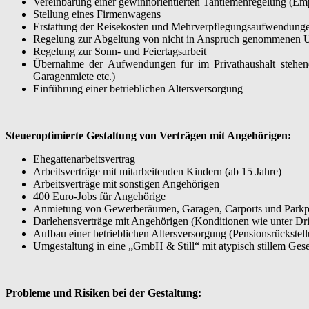
Vereinbarung einer gewinnorientierten Tantiemenregelung (Em
Stellung eines Firmenwagens
Erstattung der Reisekosten und Mehrverpflegungsaufwendung
Regelung zur Abgeltung von nicht in Anspruch genommenen U
Regelung zur Sonn- und Feiertagsarbeit
Übernahme der Aufwendungen für im Privathaushalt stehende
Garagenmiete etc.)
Einführung einer betrieblichen Altersversorgung
Steueroptimierte Gestaltung von Verträgen mit Angehörigen:
Ehegattenarbeitsvertrag
Arbeitsverträge mit mitarbeitenden Kindern (ab 15 Jahre)
Arbeitsverträge mit sonstigen Angehörigen
400 Euro-Jobs für Angehörige
Anmietung von Gewerberäumen, Garagen, Carports und Parkplätz
Darlehensverträge mit Angehörigen (Konditionen wie unter Drit
Aufbau einer betrieblichen Altersversorgung (Pensionsrückstel
Umgestaltung in eine „GmbH & Still“ mit atypisch stillem Gese
Probleme und Risiken bei der Gestaltung: