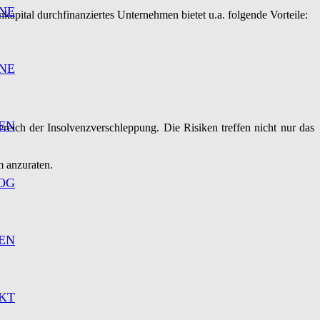
NE
nkapital durchfinanziertes Unternehmen bietet u.a. folgende Vorteile:
NE
EN
eich der Insolvenzverschleppung. Die Risiken treffen nicht nur das
m anzuraten.
OG
EN
KT