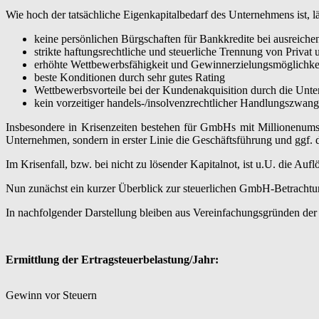
Wie hoch der tatsächliche Eigenkapitalbedarf des Unternehmens ist, lä
keine persönlichen Bürgschaften für Bankkredite bei ausreich
strikte haftungsrechtliche und steuerliche Trennung von Priva
erhöhte Wettbewerbsfähigkeit und Gewinnerzielungsmöglichke
beste Konditionen durch sehr gutes Rating
Wettbewerbsvorteile bei der Kundenakquisition durch die Unter
kein vorzeitiger handels-/insolvenzrechtlicher Handlungszwa
Insbesondere in Krisenzeiten bestehen für GmbHs mit Millionenumsä
Unternehmen, sondern in erster Linie die Geschäftsführung und ggf. d
Im Krisenfall, bzw. bei nicht zu lösender Kapitalnot, ist u.U. die 
Nun zunächst ein kurzer Überblick zur steuerlichen GmbH-Betrachtu
In nachfolgender Darstellung bleiben aus Vereinfachungsgründen der 
Ermittlung der Ertragsteuerbelastung/Jahr:
Gewinn vor Steuern