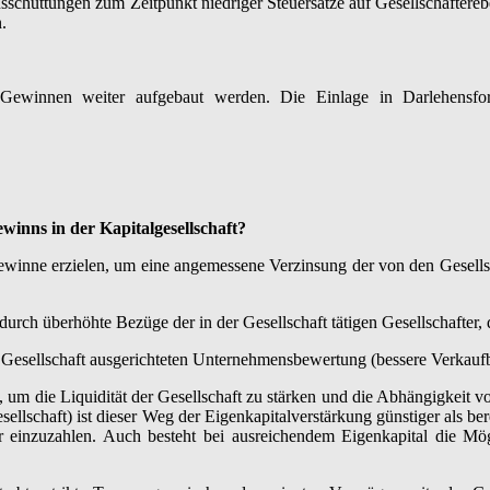
chüttungen zum Zeitpunkt niedriger Steuersätze auf Gesellschaftereben
.
 Gewinnen weiter aufgebaut werden. Die Einlage in Darlehensfor
inns in der Kapitalgesellschaft?
winne erzielen, um eine angemessene Verzinsung der von den Gesellscha
h überhöhte Bezüge der in der Gesellschaft tätigen Gesellschafter, da
sellschaft ausgerichteten Unternehmensbewertung (bessere Verkaufbar
, um die Liquidität der Gesellschaft zu stärken und die Abhängigkeit
ellschaft) ist dieser Weg der Eigenkapitalverstärkung günstiger als b
r einzuzahlen. Auch besteht bei ausreichendem Eigenkapital die Mög