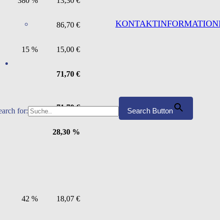
380 %
13,30 €
KONTAKTINFORMATION
86,70 €
15 %
15,00 €
71,70 €
71,70 €
earch for:
Search Button
28,30 %
42 %
18,07 €