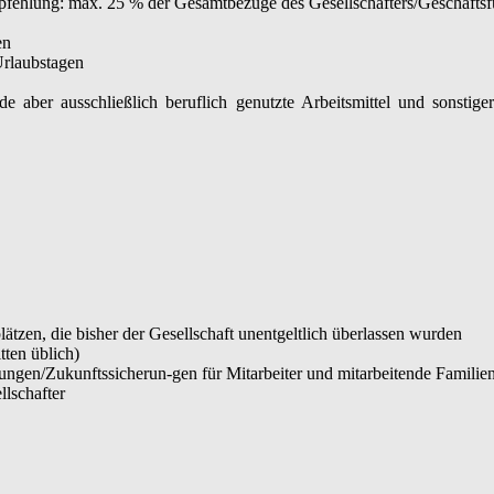
pfehlung: max. 25 % der Gesamtbezüge des Gesellschafters/Geschäftsf
en
rlaubstagen
 aber ausschließlich beruflich genutzte Arbeitsmittel und sonstig
en, die bisher der Gesellschaft unentgeltlich überlassen wurden
ten üblich)
lungen/Zukunftssicherun-gen für Mitarbeiter und mitarbeitende Familie
llschafter