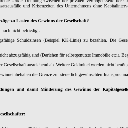
te strikte Trennung zwischen der privaten Vermögensseite der Gesel
tzausfälle und Krisenzeiten des Unternehmens ohne Kapitalinterven
züge zu Lasten des Gewinns der Gesellschaft?
noch nicht befriedigt.
gsfähige Schuldzinsen (Beispiel KK-Linie) zu bezahlen. Die Gesell
icht abzugsfähig sind (Darlehen für selbstgenutzte Immobilie etc.). Be
 Gesellschaft ausreichend ab. Weitere Geldmittel werden nicht benötig
ewinneinbehalten die Grenze zur steuerlich gewünschten Inanspruchna
ungen und damit Minderung des Gewinns der Kapitalgesellsc
sellschafter: