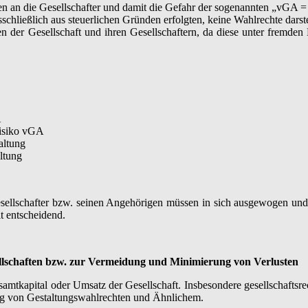
n an die Gesellschafter und damit die Gefahr der sogenannten „vGA 
hließlich aus steuerlichen Gründen erfolgten, keine Wahlrechte darstell
der Gesellschaft und ihren Gesellschaftern, da diese unter fremden D
A
Risiko vGA
altung
ltung
ellschafter bzw. seinen Angehörigen müssen in sich ausgewogen und wi
t entscheidend.
lschaften bzw. zur Vermeidung und Minimierung von Verlusten
esamtkapital oder Umsatz der Gesellschaft. Insbesondere gesellschaf
ng von Gestaltungswahlrechten und Ähnlichem.