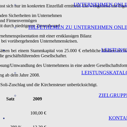
UNTERNEHMEN ONLI
sst sich nur im konkreten Einzelfall ermitteln. Ein weitgehend mit Eige
enden Sicherheiten im Unternehmen
t und Firmenvermögen
it durch niedrigeren Zinsaufwand
HILFETHEMEN ZU UNTERNEHMEN ONLI
nehmenspräsentation mit einer erstklassigen Bilanz
ng bei vorübergehenden Unternehmenskrisen.
LEISTUNG
tzen bei einem Stammkapital von 25.000 € erhebliche Risiken im Ber
ie geschäftsführenden Gesellschafter.
Auflösung/Umwandlung des Unternehmens in eine andere Gesellschaftsfor
LEISTUNGSKATAL
ng ab dem Jahre 2008.
Soli-Zuschlag und die Kirchensteuer unberücksichtigt.
ZIELGRUPP
Satz
2009
100,00 €
KONTA