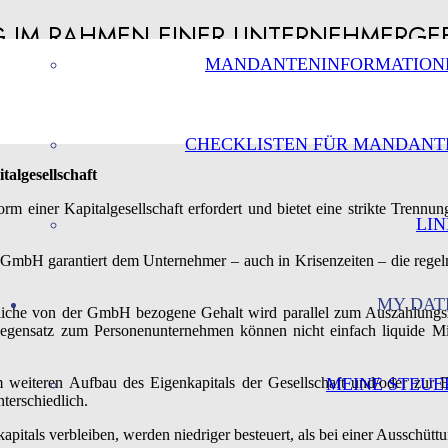
G IM RAHMEN EINER UNTERNEHMERGE
MANDANTENINFORMATION
CHECKLISTEN FÜR MANDANT
algesellschaft
form einer Kapitalgesellschaft erfordert und bietet eine strikte Tre
LIN
te GmbH garantiert dem Unternehmer – auch in Krisenzeiten – die rege
MY DAT
atliche von der GmbH bezogene Gehalt wird parallel zum Auszahlungsz
egensatz zum Personenunternehmen können nicht einfach liquide Mi
weiteren Aufbau des Eigenkapitals der Gesellschaft und/oder zur 
MEINE STEUE
terschiedlich.
itals verbleiben, werden niedriger besteuert, als bei einer Ausschüttun