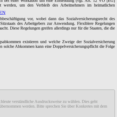
ich bei einer Workation um eine Entsendung (vgl. Art. 12 VO [EG]
gt werden, um den Verbleib des Arbeitnehmers im heimatlichen
EN
hbeschäftigung vor, wobei dann das Sozialversicherungsrecht des
 Sitzstaats des Arbeitgebers zur Anwendung. Flexiblere Regelungen
ht. Diese Regelungen greifen allerdings nur für die Staaten, die die
ngsabkommen existieren und welche Zweige der Sozialversicherung
en solche Abkommen kann eine Doppelversicherungspflicht die Folge
fachleute verständliche Ausdrucksweise zu wählen. Dies geht
ähr übernommen werden. Bitte sprechen Sie über Konkretes mit dem