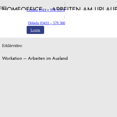
|
HOMEOFFICE – ARBEITEN AM URLAU
Leipzig 0341 – 978 535 0
|
Veröffentlicht:
12.09.2024
Döbeln 03431 – 579 300
Login
Erklärvideo:
Workation – Arbeiten im Ausland