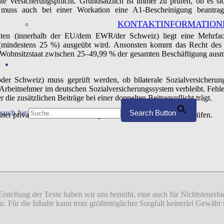
e Versicherungspflicht. Grundsätzlich ist immer zu prüfen, ob es s
, muss auch bei einer Workation eine A1-Bescheinigung beantra
KONTAKTINFORMATION
aaten (innerhalb der EU/dem EWR/der Schweiz) liegt eine Mehrfac
keit (mindestens 25 %) ausgeübt wird. Ansonsten kommt das Recht des
im Wohnsitzstaat zwischen 25–49,99 % der gesamten Beschäftigung ausmac
oder Schweiz) muss geprüft werden, ob bilaterale Sozialversicheru
Arbeitnehmer im deutschen Sozialversicherungssystem verbleibt. Fehl
die zusätzlichen Beiträge bei einer doppelten Beitragspflicht trägt.
earch for:
Search Button
er privaten Unfallversicherung ist in diesen Fällen auch zu prüfen.
 Erstellung der Texte haben wir uns bemüht, eine auch für Nichtsteuer
sion. Für die Inhalte kann trotz größtmöglicher Sorgfalt keinerlei Gew