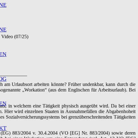
NE
NE
m Video (07/25)
EN
___________
OG
h am Urlaubsort arbeiten könnte? Früher undenkbar, kann durch die
 sogenannte „Workation“ (aus dem Englischen für Arbeitsurlaub). Bei
EN
aats, in welchem eine Tätigkeit physisch ausgeübt wird. Da bei einer
h. Hier wird einzelnen Staaten in Ausnahmefällen die Abgabenhoheit
des Sozialversicherungssystems bei grenzüberschreitenden Tätigkeiten
KT
 (EG) 883/2004 v. 30.4.2004 (VO [EG] Nr. 883/2004) sowie deren