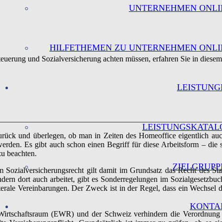
UNTERNEHMEN ONLI
HILFETHEMEN ZU UNTERNEHMEN ONLI
teuerung und Sozialversicherung achten müssen, erfahren Sie in diese
LEISTUNG
________________________________________________________
LEISTUNGSKATAL
rück und überlegen, ob man in Zeiten des Homeoffice eigentlich auc
werden. Es gibt auch schon einen Begriff für diese Arbeitsform – die
zu beachten.
ZIELGRUPP
. Im Sozialversicherungsrecht gilt damit im Grundsatz das Recht des St
dern dort auch arbeitet, gibt es Sonderregelungen im Sozialgesetzbuc
terale Vereinbarungen. Der Zweck ist in der Regel, dass ein Wechsel 
KONTA
Wirtschaftsraum (EWR) und der Schweiz verhindern die Verordnung