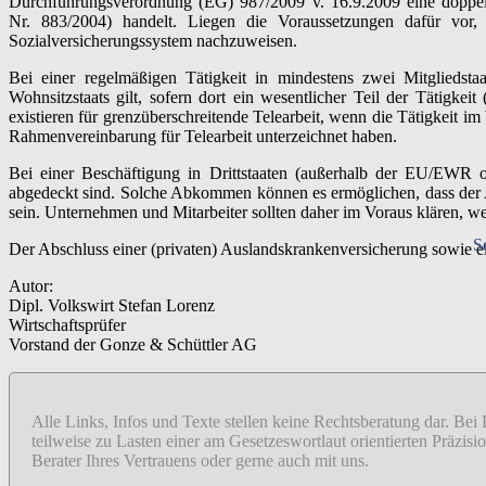
Durchführungsverordnung (EG) 987/2009 v. 16.9.2009 eine doppelt
Nr. 883/2004) handelt. Liegen die Voraussetzungen dafür vor
Sozialversicherungssystem nachzuweisen.
Bei einer regelmäßigen Tätigkeit in mindestens zwei Mitgliedst
Wohnsitzstaats gilt, sofern dort ein wesentlicher Teil der Tätig
existieren für grenzüberschreitende Telearbeit, wenn die Tätigkeit 
Rahmenvereinbarung für Telearbeit unterzeichnet haben.
Bei einer Beschäftigung in Drittstaaten (außerhalb der EU/EWR 
abgedeckt sind. Solche Abkommen können es ermöglichen, dass der 
sein. Unternehmen und Mitarbeiter sollten daher im Voraus klären, wer 
S
Der Abschluss einer (privaten) Auslandskrankenversicherung sowie ein
Autor:
Dipl. Volkswirt Stefan Lorenz
Wirtschaftsprüfer
Vorstand der Gonze & Schüttler AG
Alle Links, Infos und Texte stellen keine Rechtsberatung dar. Bei
teilweise zu Lasten einer am Gesetzeswortlaut orientierten Präzi
Berater Ihres Vertrauens oder gerne auch mit uns.