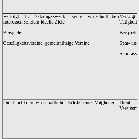
Verfolgt lt. Satzungszweck keine wirtschaftlichen
Verfolgt 
Interessen sondern ideelle Ziele
Tätigkeit.
Beispiele:
Beispiele:
Geselligkeitsvereine, gemeinnützige Vereine
Spar- und
Sparkasse
Dient nicht dem wirtschaftlichen Erfolg seiner Mitglieder
Dient d
Vereinsmi