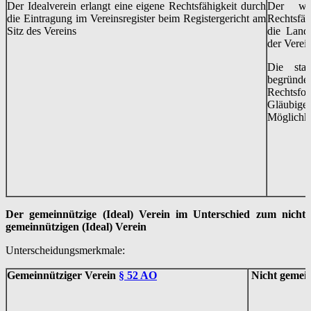
Der Idealverein erlangt eine eigene Rechtsfähigkeit durch
Der wir
die Eintragung im Vereinsregister beim Registergericht am
Rechtsfäh
Sitz des Vereins
die Land
der Verein
Die staa
begründe
Rechtsfo
Gläubig
Möglichke
Der gemeinnützige (Ideal) Verein im Unterschied zum nicht
gemeinnützigen (Ideal) Verein
Unterscheidungsmerkmale:
Gemeinnütziger Verein
§ 52 AO
Nicht gemein