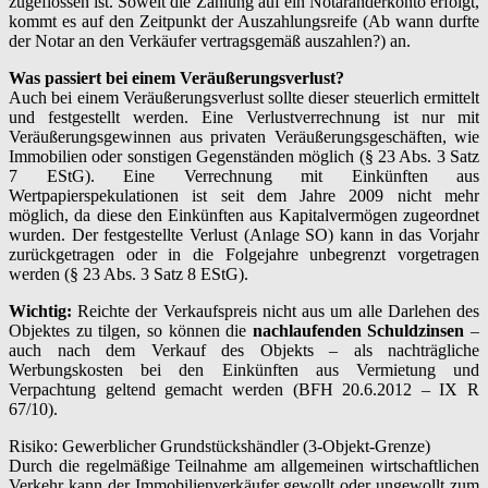
zugeflossen ist. Soweit die Zahlung auf ein Notaranderkonto erfolgt,
kommt es auf den Zeitpunkt der Auszahlungsreife (Ab wann durfte
der Notar an den Verkäufer vertragsgemäß auszahlen?) an.
Was passiert bei einem Veräußerungsverlust?
Auch bei einem Veräußerungsverlust sollte dieser steuerlich ermittelt
und festgestellt werden. Eine Verlustverrechnung ist nur mit
Veräußerungsgewinnen aus privaten Veräußerungsgeschäften, wie
Immobilien oder sonstigen Gegenständen möglich (§ 23 Abs. 3 Satz
7 EStG). Eine Verrechnung mit Einkünften aus
Wertpapierspekulationen ist seit dem Jahre 2009 nicht mehr
möglich, da diese den Einkünften aus Kapitalvermögen zugeordnet
wurden. Der festgestellte Verlust (Anlage SO) kann in das Vorjahr
zurückgetragen oder in die Folgejahre unbegrenzt vorgetragen
werden (§ 23 Abs. 3 Satz 8 EStG).
Wichtig:
Reichte der Verkaufspreis nicht aus um alle Darlehen des
Objektes zu tilgen, so können die
nachlaufenden Schuldzinsen
–
auch nach dem Verkauf des Objekts – als nachträgliche
Werbungskosten bei den Einkünften aus Vermietung und
Verpachtung geltend gemacht werden (BFH 20.6.2012 – IX R
67/10).
Risiko: Gewerblicher Grundstückshändler (3-Objekt-Grenze)
Durch die regelmäßige Teilnahme am allgemeinen wirtschaftlichen
Verkehr kann der Immobilienverkäufer gewollt oder ungewollt zum