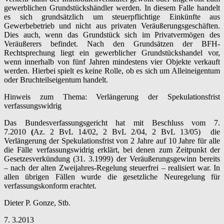
gewerblichen Grundstückshändler werden. In diesem Falle handelt
es sich grundsätzlich um steuerpflichtige Einkünfte aus
Gewerbebetrieb und nicht aus privaten Veräußerungsgeschäften.
Dies auch, wenn das Grundstück sich im Privatvermögen des
Veräußerers befindet. Nach den Grundsätzen der BFH-
Rechtsprechung liegt ein gewerblicher Grundstückshandel vor,
wenn innerhalb von fünf Jahren mindestens vier Objekte verkauft
werden. Hierbei spielt es keine Rolle, ob es sich um Alleineigentum
oder Bruchteilseigentum handelt.
Hinweis zum Thema: Verlängerung der Spekulationsfrist
verfassungswidrig
Das Bundesverfassungsgericht hat mit Beschluss vom 7.
7.2010
(
Az. 2 BvL 14/02, 2 BvL 2/04, 2 BvL 13/05) die
Verlängerung der Spekulationsfrist von 2 Jahre auf 10 Jahre für alle
die Fälle verfassungswidrig erklärt, bei denen zum Zeitpunkt der
Gesetzesverkündung (31. 3.1999) der Veräußerungsgewinn bereits
– nach der alten Zweijahres-Regelung steuerfrei – realisiert war. In
allen übrigen Fällen wurde die gesetzliche Neuregelung für
verfassungskonform erachtet.
Dieter P. Gonze, Stb.
7. 3.2013