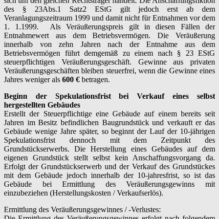
sich um den gleichen Rechtsträger handelt. Die Anschaffungsfiktion
des § 23Abs.1 Satz2 EStG gilt jedoch erst ab dem
Veranlagungszeitraum 1999 und damit nicht für Entnahmen vor dem
1. 1.1999. Als Veräußerungspreis gilt in diesen Fällen der
Entnahmewert aus dem Betriebsvermögen. Die Veräußerung
innerhalb von zehn Jahren nach der Entnahme aus dem
Betriebsvermögen führt demgemäß zu einem nach § 23 EStG
steuerpflichtigen Veräußerungsgeschäft. Gewinne aus privaten
Veräußerungsgeschäften bleiben steuerfrei, wenn die Gewinne eines
Jahres weniger als
600 €
betragen.
Beginn der Spekulationsfrist bei Verkauf eines selbst
hergestellten Gebäudes
Erstellt der Steuerpflichtige eine Gebäude auf einem bereits seit
Jahren im Besitz befindlichen Baugrundstück und verkauft er das
Gebäude wenige Jahre später, so beginnt der Lauf der 10-jährigen
Spekulationsfrist dennoch mit dem Zeitpunkt des
Grundstückserwerbs. Die Herstellung eines Gebäudes auf dem
eigenen Grundstück stellt selbst kein Anschaffungsvorgang da.
Erfolgt der Grundstückserwerb und der Verkauf des Grundstückes
mit dem Gebäude jedoch innerhalb der 10-jahresfrist, so ist das
Gebäude bei Ermittlung des Veräußerungsgewinns mit
einzubeziehen (Herstellungskosten / Verkaufserlös).
Ermittlung des Veräußerungsgewinnes / -Verlustes:
Die Ermittlung des Veräußerungsgewinnes erfolgt nach folgendem