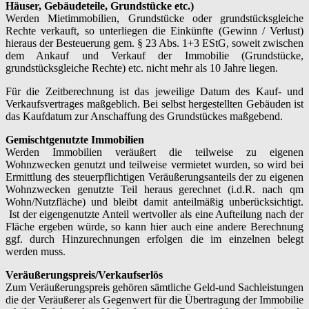
Häuser, Gebäudeteile, Grundstücke etc.)
Werden Mietimmobilien, Grundstücke oder grundstücksgleiche
Rechte verkauft, so unterliegen die Einkünfte (Gewinn / Verlust)
hieraus der Besteuerung gem. § 23 Abs. 1+3 EStG, soweit zwischen
dem Ankauf und Verkauf der Immobilie (Grundstücke,
grundstücksgleiche Rechte) etc. nicht mehr als 10 Jahre liegen.
Für die Zeitberechnung ist das jeweilige Datum des Kauf- und
Verkaufsvertrages maßgeblich. Bei selbst hergestellten Gebäuden ist
das Kaufdatum zur Anschaffung des Grundstückes maßgebend.
Gemischtgenutzte Immobilien
Werden Immobilien veräußert die teilweise zu eigenen
Wohnzwecken genutzt und teilweise vermietet wurden, so wird bei
Ermittlung des steuerpflichtigen Veräußerungsanteils der zu eigenen
Wohnzwecken genutzte Teil heraus gerechnet (i.d.R. nach qm
Wohn/Nutzfläche) und bleibt damit anteilmäßig unberücksichtigt.
Ist der eigengenutzte Anteil wertvoller als eine Aufteilung nach der
Fläche ergeben würde, so kann hier auch eine andere Berechnung
ggf. durch Hinzurechnungen erfolgen die im einzelnen belegt
werden muss.
Veräußerungspreis/Verkaufserlös
Zum Veräußerungspreis gehören sämtliche Geld-und Sachleistungen
die der Veräußerer als Gegenwert für die Übertragung der Immobilie