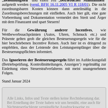
„
Belohnungsteil
“ und einen Teil „
betrieblicher Maßnahmen
“
aufgeteilt werden (
vergl. BFH 16.11.2005 VI R 118/01
). Die nicht
zuordnungsbaren Kosten können dann anteilmäßig in die
Zuordnungsberechnungen mit einfließen. Auch hier gilt, eine gute
Vorbereitung und Dokumentation vermeidet den Streit und Ärger
mit dem Finanzamt und spart Steuern!
Für die
Gewährung anderer Incentives
, wie
Wettbewerbssachprämien (Autos, Uhren, Schmuck etc.) und
Präsente gelten grob die gleichen Besteuerungsregeln wie für die
hier beschriebenen Incentive Reisen. Auch hier ist es dringend zu
empfehlen, dass der Leistende den Leistungsempfänger über die
Besteuerungspflichten informiert.
Das
Ignorieren der Besteuerungsregeln
führt im Aufdeckungsfall
(Betriebsprüfung, Kontrollmitteilungen, Anzeigen‘) regelmäßig zur
Einleitung eines Steuerstrafverfahrens mit meist unangenehmen
Folgen.
Stand Januar 2024
Alle Links, Infos und Texte stellen keine Rechtsberatung dar.
Bei Erstellung der Texte haben wir uns bemüht, eine auch für
Nichtsteuerfachleute verständliche Ausdrucksweise zu