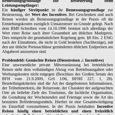
Bemessungsgrundlage zur Besteuerung beim
Leistungsempfänger:
Ein
häufiger Streitpunkt
ist die
Bemessungsgrundlage
zur
Besteuerung, der
Wert des Incentives
. Bei Geschenken und auch
Reisen werden als Bemessungsgrundlage in der Praxis oft die
Entstehungskosten zuzüglich Umsatzsteuer zu Grunde gelegt. Nach
dem BMF-Schreiben vom 14.10.1996 bemisst sich allerdings der
Wert einer Reise nach ihrer Gesamtheit am üblichen Marktpreis.
Dies entspricht der grundsätzlichen Regelung gem. §8 Abs. 2 EStG
nach der Einnahmen, die nicht in Geld bestehen (Sachbezüge), mit
den um übliche Preisnachlässe geminderten üblichen Endpreisen am
Abgabeort anzusetzen sind.
Problemfeld: Gemischte Reisen (Dienstreisen ./. Incentives)
Eine unwesentliche private Mitveranlassung bei betrieblichen
Reisen steht dem vollständigen Abzug von Betriebsausgaben oder
Werbungskosten nicht entgegen (Beschluss des Großen Senats des
BFH vom 21.9.2009, GrS 1/06, BFHE 227, 1, 28).
Beurteilungskriterien sind die Art der dargebotenen Informationen,
der Teilnehmerkreis, die Reiseroute, der Charakter der aufgesuchten
Orte als beliebte Ziele des Tourismus, die fachliche Organisation,
die Gestaltung der Wochenenden und Feiertage sowie die Art des
benutzten Beförderungsmittels. Hierbei ist eine Gesamtwürdigung
im Einzelfall vorzunehmen. In der Praxis beinhalten
Incentive
Reisen häufig einen betrieblichen und einen freizeitlich