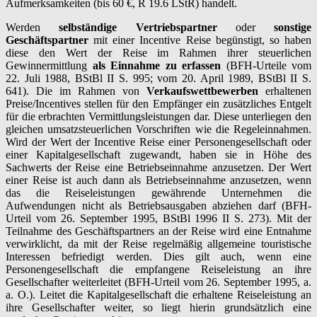
Aufmerksamkeiten (bis 60 €, R 19.6 LStR) handelt.
Werden
selbständige Vertriebspartner
oder
sonstige
Geschäftspartner
mit einer Incentive Reise begünstigt, so haben
diese den Wert der Reise im Rahmen ihrer steuerlichen
Gewinnermittlung
als Einnahme zu erfassen
(BFH-Urteile vom
22. Juli 1988, BStBl II S. 995; vom 20. April 1989, BStBl II S.
641). Die im Rahmen von
Verkaufswettbewerben
erhaltenen
Preise/Incentives stellen für den Empfänger ein zusätzliches Entgelt
für die erbrachten Vermittlungsleistungen dar. Diese unterliegen den
gleichen umsatzsteuerlichen Vorschriften wie die Regeleinnahmen.
Wird der Wert der Incentive Reise einer Personengesellschaft oder
einer Kapitalgesellschaft zugewandt, haben sie in Höhe des
Sachwerts der Reise eine Betriebseinnahme anzusetzen. Der Wert
einer Reise ist auch dann als Betriebseinnahme anzusetzen, wenn
das die Reiseleistungen gewährende Unternehmen die
Aufwendungen nicht als Betriebsausgaben abziehen darf (BFH-
Urteil vom 26. September 1995, BStBl 1996 II S. 273). Mit der
Teilnahme des Geschäftspartners an der Reise wird eine Entnahme
verwirklicht, da mit der Reise regelmäßig allgemeine touristische
Interessen befriedigt werden. Dies gilt auch, wenn eine
Personengesellschaft die empfangene Reiseleistung an ihre
Gesellschafter weiterleitet (BFH-Urteil vom 26. September 1995, a.
a. O.). Leitet die Kapitalgesellschaft die erhaltene Reiseleistung an
ihre Gesellschafter weiter, so liegt hierin grundsätzlich eine