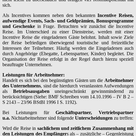
sich.
Als Incentives kommen neben den bekannten
Incentive Reisen,
aufwendige Events, Sach- und Geldprämien, Bonusprogramme
und Geschenke
in Frage. Betrachten wir zunächst die Incentive
Reise. Im Unterschied zu einer Dienstreise, werden mit einer
Incentive Reise die eingeladenen Gäste belohnt. Inhalt sowie Ziele
der Reise befriedigen überwiegend touristische und freizeitliche
Interessen der Teilnehmer. Häufig werden die Eingeladenen auch
durch Angehörige (Ehegatte, Lebenspartner, Kinder) begleitet. Die
Organisation der Reise erfolgt in der Regel durch hierzu speziell
beauftragte Unternehmen.
Leistungen für Arbeitnehmer:
Handelt es sich bei den begünstigten Gästen um die
Arbeitnehmer
des Unternehmens
, sind die hierdurch veranlassten Aufwendungen
als
Betriebsausgaben
uneingeschränkt gewinnmindernd zu
berücksichtigen (Siehe: BMF Schreiben vom 14.10.1996 – IV B 2 –
S 2143 – 23/96 BStBl 1996 I S. 1192).
Bei Leistungen für
Geschäftspartner, Vertriebspartner
u.a.
Nichtarbeitnehmer sind folgende
Unterscheidungen
zu treffen:
Wird die Reise in
sachlichem und zeitlichem Zusammenhang mit
den Leistungen
des Empfänger
s als – zusätzliche – Gegenleistung