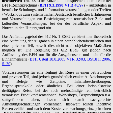
orientierten Teil
. Es ist im Einzelfall – entsprechend dem Tenor der
BFH-Rechtsprechung (
BFH 9.3.1990 VI R 48/97
) – aufzuteilen in
berufliche Schulungs- und Informationsveranstaltungen oder Treffen
/ Workshops zum systematischen Austausch beruflicher Erfahrungen
und Veranstaltungen zur Besichtigung rein touristischer Ziele und
kultureller Veranstaltungen, bei der der berufliche Aspekt und
Nutzen in den Hintergrund tritt.
Das Aufteilungsgebot des §12 Nr. 1 EStG verbietet hier theoretisch
eine Aufteilung der Ausgaben in einen betrieblichen/beruflichen und
einen privaten Teil, soweit dies nicht nach objektiven Maßstäben
möglich ist. Die Regelung des §12 EStG gilt jedoch nach
Auffassung des BFH nur für die Ausgabenseite und nicht für die
Einnahmenseite (
BFH Urteil 18.8.2005 VI R 32/03, BStBl II 2006,
S. 30
).
Voraussetzungen für eine Teilung der Reise in einen betrieblichen
und privaten Teil, sind jedoch grundsätzlich exakte Aufzeichnungen
und Belege wie Zeitpläne, Inhaltsbeschreibungen,
Ergebnisprotokolle oder ähnliches. Bei einer beispielsweise
dreitägigen Reise, bei der auch mehrstündige rein betrieblich
veranlasste Produktpräsentationen, Workshops, Besprechungen u.a.
stattgefunden haben, lassen sich damit sachgerechte
Aufteilungsschätzungen vornehmen. Insoweit sollten Incentive
Reisen zeitlich und nach dem Kostenverursachungsprinzip in einen