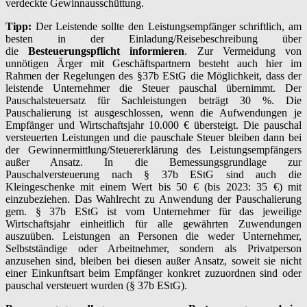
verdeckte Gewinnausschüttung.
Tipp:
Der Leistende sollte den Leistungsempfänger schriftlich, am
besten in der Einladung/Reisebeschreibung über
die
Besteuerungspflicht informieren
. Zur Vermeidung von
unnötigen Ärger mit Geschäftspartnern besteht auch hier im
Rahmen der Regelungen des §37b EStG die Möglichkeit, dass der
leistende Unternehmer die Steuer pauschal übernimmt. Der
Pauschalsteuersatz für Sachleistungen beträgt 30 %. Die
Pauschalierung ist ausgeschlossen, wenn die Aufwendungen je
Empfänger und Wirtschaftsjahr 10.000 € übersteigt. Die pauschal
versteuerten Leistungen und die pauschale Steuer bleiben dann bei
der Gewinnermittlung/Steuererklärung des Leistungsempfängers
außer Ansatz. In die Bemessungsgrundlage zur
Pauschalversteuerung nach § 37b EStG sind auch die
Kleingeschenke mit einem Wert bis 50 € (bis 2023: 35 €) mit
einzubeziehen. Das Wahlrecht zu Anwendung der Pauschalierung
gem. § 37b EStG ist vom Unternehmer für das jeweilige
Wirtschaftsjahr einheitlich für alle gewährten Zuwendungen
auszuüben. Leistungen an Personen die weder Unternehmer,
Selbstständige oder Arbeitnehmer, sondern als Privatperson
anzusehen sind, bleiben bei diesen außer Ansatz, soweit sie nicht
einer Einkunftsart beim Empfänger konkret zuzuordnen sind oder
pauschal versteuert wurden (§ 37b EStG).