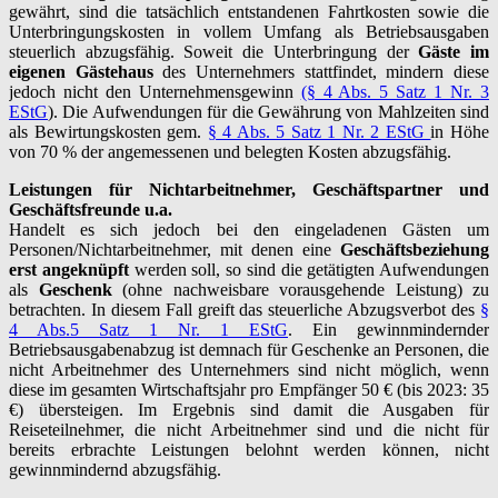
gewährt, sind die tatsächlich entstandenen Fahrtkosten sowie die
Unterbringungskosten in vollem Umfang als Betriebsausgaben
steuerlich abzugsfähig. Soweit die Unterbringung der
Gäste im
eigenen Gästehaus
des Unternehmers stattfindet, mindern diese
jedoch nicht den Unternehmensgewinn
(§ 4 Abs. 5 Satz 1 Nr. 3
EStG
). Die Aufwendungen für die Gewährung von Mahlzeiten sind
als Bewirtungskosten gem.
§ 4 Abs. 5 Satz 1 Nr. 2 EStG
in Höhe
von 70 % der angemessenen und belegten Kosten abzugsfähig.
Leistungen für Nichtarbeitnehmer, Geschäftspartner und
Geschäftsfreunde u.a.
Handelt es sich jedoch bei den eingeladenen Gästen um
Personen/Nichtarbeitnehmer, mit denen eine
Geschäftsbeziehung
erst angeknüpft
werden soll, so sind die getätigten Aufwendungen
als
Geschenk
(ohne nachweisbare vorausgehende Leistung) zu
betrachten. In diesem Fall greift das steuerliche Abzugsverbot des
§
4 Abs.5 Satz 1 Nr. 1 EStG
. Ein gewinnmindernder
Betriebsausgabenabzug ist demnach für Geschenke an Personen, die
nicht Arbeitnehmer des Unternehmers sind nicht möglich, wenn
diese im gesamten Wirtschaftsjahr pro Empfänger 50 € (bis 2023: 35
€) übersteigen. Im Ergebnis sind damit die Ausgaben für
Reiseteilnehmer, die nicht Arbeitnehmer sind und die nicht für
bereits erbrachte Leistungen belohnt werden können, nicht
gewinnmindernd abzugsfähig.