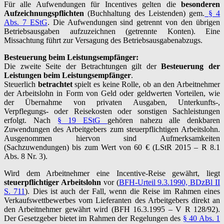
Für alle Aufwendungen für Incentives gelten die
besonderen
Aufzeichnungspflichten
(Buchhaltung des Leistenden) gem.
§ 4
Abs. 7 EStG
. Die Aufwendungen sind getrennt von den übrigen
Betriebsausgaben aufzuzeichnen (getrennte Konten). Eine
Missachtung führt zur Versagung des Betriebsausgabenabzugs.
Besteuerung beim Leistungsempfänger:
Die zweite Seite der Betrachtungen gilt der
Besteuerung der
Leistungen beim Leistungsempfänger
.
Steuerlich
betrachtet
spielt es keine Rolle, ob an den Arbeitnehmer
der Arbeitslohn in Form von Geld oder geldwerten Vorteilen, wie
der Übernahme von privaten Ausgaben, Unterkunfts-,
Verpflegungs- oder Reisekosten oder sonstigen Sachleistungen
erfolgt. Nach
§ 19 EStG
gehören nahezu alle denkbaren
Zuwendungen des Arbeitgebers zum steuerpflichtigen Arbeitslohn.
Ausgenommen hiervon sind Aufmerksamkeiten
(Sachzuwendungen) bis zum Wert von 60 € (LStR 2015 – R 8.1
Abs. 8 Nr. 3).
Wird dem Arbeitnehmer eine Incentive-Reise gewährt, liegt
steuerpflichtiger Arbeitslohn
vor (
BFH-Urteil 9.3.1990, BDzBl II
S. 711
). Dies ist auch der Fall, wenn die Reise im Rahmen eines
Verkaufswettbewerbes vom Lieferanten des Arbeitgebers direkt an
den Arbeitnehmer gewährt wird (BFH 16.3.1995 – V R 128/92).
Der Gesetzgeber bietet im Rahmen der Regelungen des
§ 40 Abs. 1