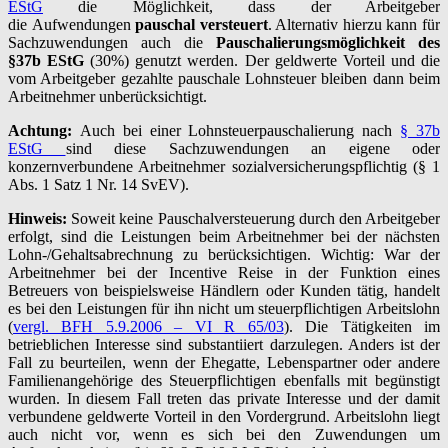
EStG
die Möglichkeit, dass der Arbeitgeber
die Aufwendungen
pauschal versteuert
. Alternativ hierzu kann für
Sachzuwendungen auch die
Pauschalierungsmöglichkeit des
§37b EStG
(30%) genutzt werden. Der geldwerte Vorteil und die
vom Arbeitgeber gezahlte pauschale Lohnsteuer bleiben dann beim
Arbeitnehmer unberücksichtigt.
Achtung:
Auch bei einer Lohnsteuerpauschalierung nach
§ 37b
EStG
sind diese Sachzuwendungen an eigene oder
konzernverbundene Arbeitnehmer sozialversicherungspflichtig (§ 1
Abs. 1 Satz 1 Nr. 14 SvEV).
Hinweis:
Soweit keine Pauschalversteuerung durch den Arbeitgeber
erfolgt, sind die Leistungen beim Arbeitnehmer bei der nächsten
Lohn-/Gehaltsabrechnung zu berücksichtigen. Wichtig: War der
Arbeitnehmer bei der Incentive Reise in der Funktion eines
Betreuers von beispielsweise Händlern oder Kunden tätig, handelt
es bei den Leistungen für ihn nicht um steuerpflichtigen Arbeitslohn
(
vergl. BFH 5.9.2006 – VI R 65/03
). Die Tätigkeiten im
betrieblichen Interesse sind substantiiert darzulegen. Anders ist der
Fall zu beurteilen, wenn der Ehegatte, Lebenspartner oder andere
Familienangehörige des Steuerpflichtigen ebenfalls mit begünstigt
wurden. In diesem Fall treten das private Interesse und der damit
verbundene geldwerte Vorteil in den Vordergrund. Arbeitslohn liegt
auch nicht vor, wenn es sich bei den Zuwendungen um