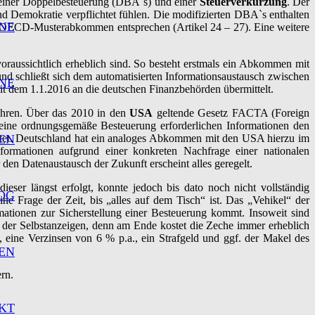
einer Doppelbesteuerung (DBA`s) und einer
Steuerverkürzung
. Der
d Demokratie verpflichtet fühlen. Die modifizierten DBA`s enthalten
NE
s OECD-Musterabkommen entsprechen (Artikel 24 – 27). Eine weitere
voraussichtlich erheblich sind. So besteht erstmals ein Abkommen mit
nd schließt sich dem automatisierten Informationsaustausch zwischen
NE
 dem 1.1.2016 an die deutschen Finanzbehörden übermittelt.
kehren. Über das 2010 in den
USA
geltende Gesetz FACTA (Foreign
 eine ordnungsgemäße Besteuerung erforderlichen Informationen den
chtet. Deutschland hat ein analoges Abkommen mit den USA hierzu im
EN
rmationen aufgrund einer konkreten Nachfrage einer nationalen
den Datenaustausch der Zukunft erscheint alles geregelt.
ieser längst erfolgt, konnte jedoch bis dato noch nicht vollständig
OG
e Frage der Zeit, bis „alles auf dem Tisch“ ist. Das „Vehikel“ der
mationen zur Sicherstellung einer Besteuerung kommt. Insoweit sind
l der Selbstanzeigen, denn am Ende kostet die Zeche immer erheblich
 eine Verzinsen von 6 % p.a., ein Strafgeld und ggf. der Makel des
EN
ern.
KT