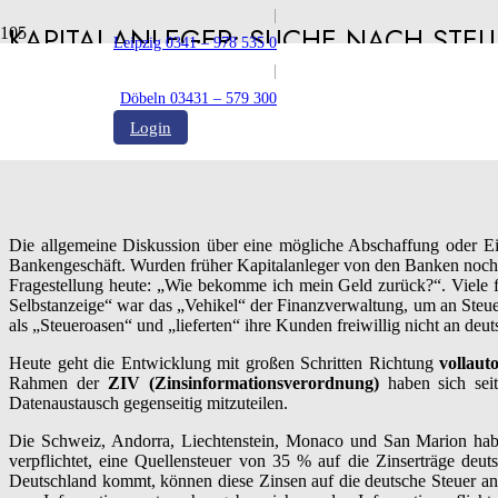
|
KAPITALANLEGER: SUCHE NACH STE
Leipzig 0341 – 978 535 0
INFORMATIONSAUSTAUSCH
|
Döbeln 03431 – 579 300
Veröffentlicht:
19.09.2014
Login
Die allgemeine Diskussion über eine mögliche Abschaffung oder E
Bankengeschäft. Wurden früher Kapitalanleger von den Banken noch m
Fragestellung heute: „Wie bekomme ich mein Geld zurück?“. Viele frü
Selbstanzeige“ war das „Vehikel“ der Finanzverwaltung, um an Steue
als „Steueroasen“ und „lieferten“ ihre Kunden freiwillig nicht an de
Heute geht die Entwicklung mit großen Schritten Richtung
vollaut
Rahmen der
ZIV (Zinsinformationsverordnung)
haben sich seit
Datenaustausch gegenseitig mitzuteilen.
Die Schweiz, Andorra, Liechtenstein, Monaco und San Marion habe
verpflichtet, eine Quellensteuer von 35 % auf die Zinserträge deu
Deutschland kommt, können diese Zinsen auf die deutsche Steuer ang