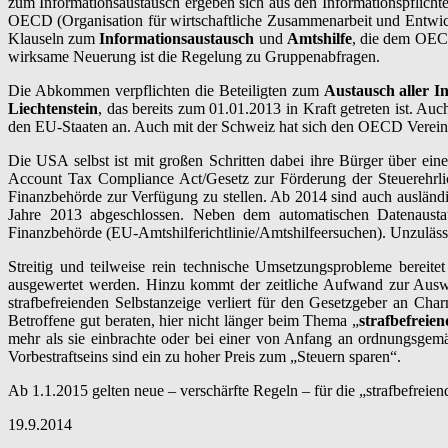
zum Informationsaustausch ergeben sich aus den Informationspflicht
OECD (Organisation für wirtschaftliche Zusammenarbeit und Entwickl
Klauseln zum
Informationsaustausch
und
Amtshilfe
, die dem OECD
wirksame Neuerung ist die Regelung zu Gruppenabfragen.
Die Abkommen verpflichten die Beteiligten zum
Austausch aller I
Liechtenstein
, das bereits zum 01.01.2013 in Kraft getreten ist. Au
den EU-Staaten an. Auch mit der Schweiz hat sich den OECD Vereinb
Die USA selbst ist mit großen Schritten dabei ihre Bürger über ein
Account Tax Compliance Act/Gesetz zur Förderung der Steuerehrlic
Finanzbehörde zur Verfügung zu stellen. Ab 2014 sind auch ausländ
Jahre 2013 abgeschlossen. Neben dem automatischen Datenausta
Finanzbehörde (EU-Amtshilferichtlinie/Amtshilfeersuchen). Unzulässi
Streitig und teilweise rein technische Umsetzungsprobleme bereitet
ausgewertet werden. Hinzu kommt der zeitliche Aufwand zur Auswert
strafbefreienden Selbstanzeige verliert für den Gesetzgeber an Ch
Betroffene gut beraten, hier nicht länger beim Thema „
strafbefreien
mehr als sie einbrachte oder bei einer von Anfang an ordnungsgemä
Vorbestraftseins sind ein zu hoher Preis zum „Steuern sparen“.
Ab 1.1.2015 gelten neue – verschärfte Regeln – für die „strafbefreien
19.9.2014