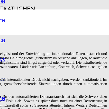
ON
STAATLICHEN
EN
EN
eitgeist und der Entwicklung im internationalen Datenaustausch und
ihr Geld möglichst „steuerfrei“ im Ausland anzulegen, so lautet die
KS
einstitute sind längst aufgelöst oder verkauft. Die „strafbefreiende
etzen waren. Länder wie Luxemburg, Österreich, Schweiz etc., galten
EV
em internationalen Druck nicht nachgeben, werden sanktioniert. Im
t, grenzüberschreitende Zinszahlungen durch einen automatisierten
für den automatisierten Datenaustausch hat sich die Schweiz dazu
RN
chen Fiskus ab. Soweit es später doch noch zu einer Besteuerung in
m Einzelfall sogar zu Steuererstattungen führen. Weitere Regelungen