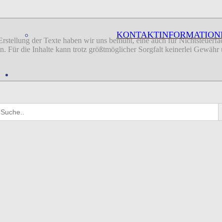
KONTAKTINFORMATION
 Erstellung der Texte haben wir uns bemüht, eine auch für Nichtsteuer
sion. Für die Inhalte kann trotz größtmöglicher Sorgfalt keinerlei Gew
earch
S
r:
B