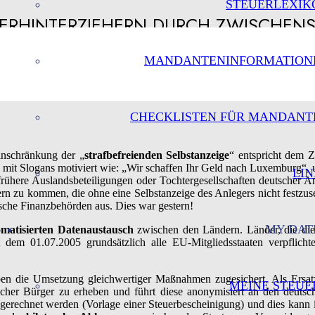
STEUERLEXIK
UERHINTERZIEHERN DURCH ZWISCHEN
MANDANTENINFORMATION
CHECKLISTEN FÜR MANDANT
inschränkung der „
strafbefreienden Selbstanzeige
“ entspricht dem Z
it Slogans motiviert wie: „Wir schaffen Ihr Geld nach Luxemburg“, um 
LIN
here Auslandsbeteiligungen oder Tochtergesellschaften deutscher Anlag
rn zu kommen, die ohne eine Selbstanzeige des Anlegers nicht festzus
utsche Finanzbehörden aus. Dies war gestern!
MY DAT
omatisierten Datenaustausch
zwischen den Ländern. Länder, die dies
 dem 01.07.2005 grundsätzlich alle EU-Mitgliedsstaaten verpflichte
n die Umsetzung gleichwertiger Maßnahmen zugesichert. Als Ersatz 
MEINE STEUE
tscher Bürger zu erheben und führt diese anonymisiert an den deuts
erechnet werden (Vorlage einer Steuerbescheinigung) und dies kann i