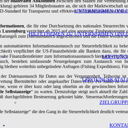
en der
bilateralen Abkommen
zwischen den Staaten zur Vermeidung 
ung) gehören 34 Mitgliedsstaaten an, die sich der Marktwirtschaft un
UNTERNEHMEN ONLI
-Standard für Transparenz und effektiven Informationsaustausch de
nformationen
, die für eine Durchsetzung des nationalen Steuerrechts 
ch
Luxemburg
verzichtet ab 2015 auf eine anonyme Zinsbesteuerung u
HILFETHEMEN ZU UNTERNEHMEN ONLI
arungen zum Datenaustausch angeschlossen und die Daten werden seit
en automatisierten Informationsaustausch zur Steuerehrlichkeit zu be
hkeit) verpflichtet die US-Finanzbehörde alle Banken dazu, die für
ische Finanzdienstleister zum Informationsaustausch hiernach verpfli
LEISTUNG
usch, bestehen umfassende Neuregelungen zum Austausch von Info
g bleiben weiterhin unbegründete Anfragen (Fishing Expeditions). Für 
 der Datenaustausch für Daten aus der Vergangenheit. Teilweise ist d
LEISTUNGSKATAL
ung übermittelter oder angekaufter Daten (CD). Per Saldo ist es ein
arme, wenn er über kurz oder lang ohnehin an die gewünschten Infor
de Selbstanzeige
“ zu warten. Demzufolge steigt auch aktuell die Zah
ß durchgeführten Besteuerung gekostet hätte. Steuernachforderungen,
ZIELGRUPP
de Selbstanzeige“ die den Gang in die Steuerehrlichkeit deutlich verteu
KONTA