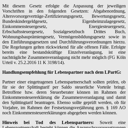
Mit diesem Gesetz erfolgte die Anpassung der jeweiligen
Vorschriften in den folgenden Gesetzen: Abgabenordnung,
Altersvorsorgeverträge-Zertifizierungsgesetz, Bewertungsgesetz,
Bundeskindergeldgesetz, Eigenheimzulagegesetz,
Einkommensteuergesetz, Energiesteuergesetz,
Erbschaftssteuergesetz, Sozialgesetzbuch Drittes Buch,
Wohnungsbauprämiengesetz, Vermögensbildungsgesetz sowie in
den Einführungsgesetzen und Durchführungsverordnungen hierzu.
Die Regelungen gelten rückwirkend für alle offenen Fälle. Erfolgte
bereits eine bestandskräftige Einzelveranlagung, ist eine
nachträgliche Zusammenveranlagung nicht mehr möglich (FG Köln
Urteil v. 25.2.2016 11 K 3198/14).
Handlungsempfehlung für Lebenspartner nach dem LPartG:
Partner einer eingetragenen Lebenspartnerschaft sollten prüfen, ob
für sie der Splittingtarif per Saldo steuerliche Vorteile bringt.
Betroffene bzw. deren Steuerberater können im Rahmen der
Einkommensteuererklärung die Zusammenveranlagung und damit
den Splittingtarif beantragen. Ebenso sollte geprüft werden, ob für
Vorjahre, im Rahmen der Festsetzungsverjährung gem. § 169 AO
noch Einkommensteuererklärungen abgegeben werden können.
Hinweis bei Tod des Lebenspartners:
Soweit eine
Lebenspartnerschaft besteht können die Anspruchsvoraussetzungen