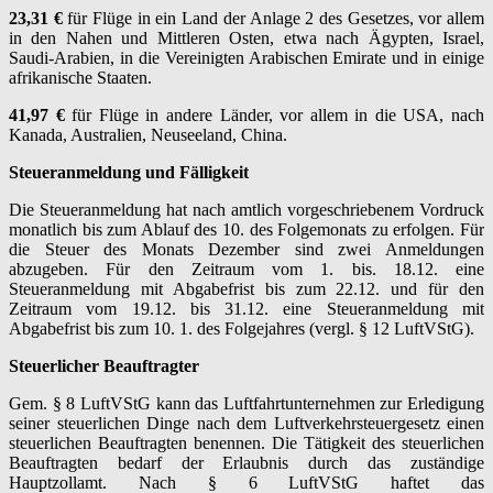
23,31 €
für Flüge in ein Land der Anlage 2 des Gesetzes, vor allem
in den Nahen und Mittleren Osten, etwa nach Ägypten, Israel,
Saudi-Arabien, in die Vereinigten Arabischen Emirate und in einige
afrikanische Staaten.
41,97 €
für Flüge in andere Länder, vor allem in die USA, nach
Kanada, Australien, Neuseeland, China.
Steueranmeldung und Fälligkeit
Die Steueranmeldung hat nach amtlich vorgeschriebenem Vordruck
monatlich bis zum Ablauf des 10. des Folgemonats zu erfolgen. Für
die Steuer des Monats Dezember sind zwei Anmeldungen
abzugeben. Für den Zeitraum vom 1. bis. 18.12. eine
Steueranmeldung mit Abgabefrist bis zum 22.12. und für den
Zeitraum vom 19.12. bis 31.12. eine Steueranmeldung mit
Abgabefrist bis zum 10. 1. des Folgejahres (vergl. § 12 LuftVStG).
Steuerlicher Beauftragter
Gem. § 8 LuftVStG kann das Luftfahrtunternehmen zur Erledigung
seiner steuerlichen Dinge nach dem Luftverkehrsteuergesetz einen
steuerlichen Beauftragten benennen. Die Tätigkeit des steuerlichen
Beauftragten bedarf der Erlaubnis durch das zuständige
Hauptzollamt. Nach § 6 LuftVStG haftet das