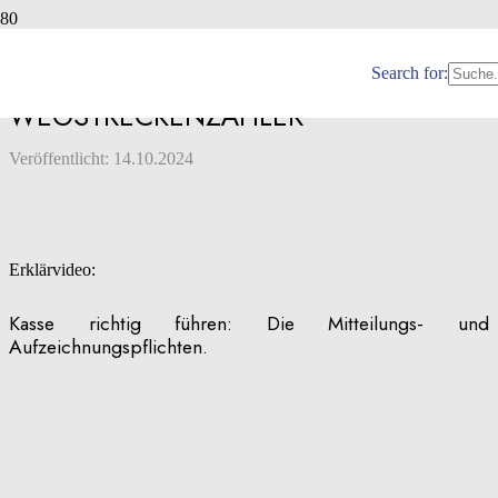
NEUE MELDEPFLICHTEN FÜR
KASSENSYSTEME, TAXAMETER UND
Search for:
WEGSTRECKENZÄHLER
Veröffentlicht:
14.10.2024
Erklärvideo:
Kasse richtig führen: Die Mitteilungs- und
Aufzeichnungspflichten.