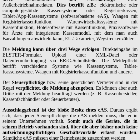
Außerbetriebnahmedaten.
Dies betrifft z.B.
: elektronische oder
computergestützte Kassensysteme oder Registrierkassen,
Tablet-/App-Kassensysteme (softwarebasierte eAS), Waagen mit
Registrierkassenfunktion, Warenwirtschaftssysteme mit
Kassenfunktion, Hotelsoftware mit Kassenfunktion, Praxissoftware
für Ärzte mit integriertem Kassenmodul, mit dem man auch
Barzahlungen abwickeln kann, EU-Taxameter, Wegstreckenzähler.
Die
Meldung kann über drei Wege erfolgen
: Direkteingabe im
ELSTER-Formular, Upload einer XML-Datei oder
Datenfernübertragung via ERiC-Schnittstelle. Die Meldepflicht
betrifft verschiedene Systeme wie Kassensysteme, Tablet-
Kassensysteme, Waagen mit Registrierkassenfunktion und andere.
Der
Steuerpflichtige
bzw. seine gesetzlichen Vertreter sind in der
Regel
verpflichtet, die Meldung abzugeben
. Es können aber auch
Dritte mit der Meldung beauftragt werden (z. B. Kassenhersteller,
Kassenfachhändler oder Steuerberater).
Ausschlaggebend ist der bloße Besitz eines eAS
. Daraus ergibt
sich, dass jeder Steuerpflichtige die eAS melden muss, die er in
seinem Unternehmen vorhält.
Somit auch die Geräte, die in
seinem Betrieb vorhanden sind, über die aber bisher noch keine
aufzeichnungspflichtigen Geschäftsvorfälle erfasst wurden
.
Sämtliche eAS müssen einer Betriebsstätte zugeordnet werden.