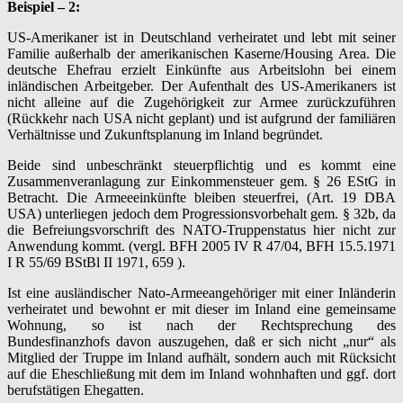
Beispiel – 2:
US-Amerikaner ist in Deutschland verheiratet und lebt mit seiner
Familie außerhalb der amerikanischen Kaserne/Housing Area. Die
deutsche Ehefrau erzielt Einkünfte aus Arbeitslohn bei einem
inländischen Arbeitgeber. Der Aufenthalt des US-Amerikaners ist
nicht alleine auf die Zugehörigkeit zur Armee zurückzuführen
(Rückkehr nach USA nicht geplant) und ist aufgrund der familiären
Verhältnisse und Zukunftsplanung im Inland begründet.
Beide sind unbeschränkt steuerpflichtig und es kommt eine
Zusammenveranlagung zur Einkommensteuer gem. § 26 EStG in
Betracht. Die Armeeeinkünfte bleiben steuerfrei, (Art. 19 DBA
USA) unterliegen jedoch dem Progressionsvorbehalt gem. § 32b, da
die Befreiungsvorschrift des NATO-Truppenstatus hier nicht zur
Anwendung kommt. (vergl. BFH 2005 IV R 47/04, BFH 15.5.1971
I R 55/69 BStBl II 1971, 659 ).
Ist eine ausländischer Nato-Armeeangehöriger mit einer Inländerin
verheiratet und bewohnt er mit dieser im Inland eine gemeinsame
Wohnung, so ist nach der Rechtsprechung des
Bundesfinanzhofs davon auszugehen, daß er sich nicht „nur“ als
Mitglied der Truppe im Inland aufhält, sondern auch mit Rücksicht
auf die Eheschließung mit dem im Inland wohnhaften und ggf. dort
berufstätigen Ehegatten.