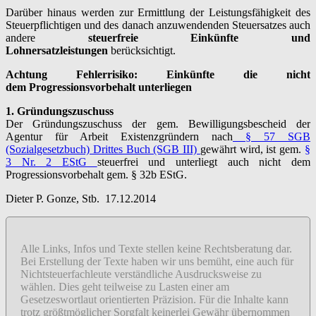
Darüber hinaus werden zur Ermittlung der Leistungsfähigkeit des
Steuerpflichtigen und des danach anzuwendenden Steuersatzes auch
andere
steuerfreie Einkünfte und
Lohnersatzleistungen
berücksichtigt.
Achtung Fehlerrisiko: Einkünfte die nicht
dem Progressionsvorbehalt unterliegen
1. Gründungszuschuss
Der Gründungszuschuss der gem. Bewilligungsbescheid der
Agentur für Arbeit Existenzgründern nach
§ 57 SGB
(Sozialgesetzbuch) Drittes Buch (SGB III)
gewährt wird, ist gem.
§
3 Nr. 2 EStG
steuerfrei und unterliegt auch nicht dem
Progressionsvorbehalt gem. § 32b EStG.
Dieter P. Gonze, Stb. 17.12.2014
Alle Links, Infos und Texte stellen keine Rechtsberatung dar.
Bei Erstellung der Texte haben wir uns bemüht, eine auch für
Nichtsteuerfachleute verständliche Ausdrucksweise zu
wählen. Dies geht teilweise zu Lasten einer am
Gesetzeswortlaut orientierten Präzision. Für die Inhalte kann
trotz größtmöglicher Sorgfalt keinerlei Gewähr übernommen