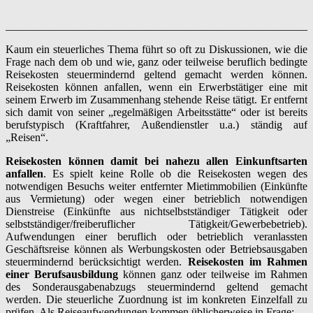
_______________________________________________________
Kaum ein steuerliches Thema führt so oft zu Diskussionen, wie die
Frage nach dem ob und wie, ganz oder teilweise beruflich bedingte
Reisekosten steuermindernd geltend gemacht werden können.
Reisekosten können anfallen, wenn ein Erwerbstätiger eine mit
seinem Erwerb im Zusammenhang stehende Reise tätigt. Er entfernt
sich damit von seiner „regelmäßigen Arbeitsstätte“ oder ist bereits
berufstypisch (Kraftfahrer, Außendienstler u.a.) ständig auf
„Reisen“.
Reisekosten können damit bei nahezu allen Einkunftsarten
anfallen
. Es spielt keine Rolle ob die Reisekosten wegen des
notwendigen Besuchs weiter entfernter Mietimmobilien (Einkünfte
aus Vermietung) oder wegen einer betrieblich notwendigen
Dienstreise (Einkünfte aus nichtselbstständiger Tätigkeit oder
selbstständiger/freiberuflicher Tätigkeit/Gewerbebetrieb).
Aufwendungen einer beruflich oder betrieblich veranlassten
Geschäftsreise können als Werbungskosten oder Betriebsausgaben
steuermindernd berücksichtigt werden.
Reisekosten im Rahmen
einer Berufsausbildung
können ganz oder teilweise im Rahmen
des Sonderausgabenabzugs steuermindernd geltend gemacht
werden. Die steuerliche Zuordnung ist im konkreten Einzelfall zu
prüfen. Als Reiseaufwendungen kommen üblicherweise in Frage: