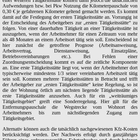
einer weiteren Tätigkeitsstätte können dann jedoch die tatsächlichen
Aufwendungen bzw. bei Pkw Nutzung die Kilometerpauschale von
0,30 € je gefahrenen Kilometer geltend gemacht werden. Es kommt
damit auf die Festlegung der ersten Tätigkeitsstätte an. Vorrangig ist
der Entscheidung des Arbeitgebers zur „ersten Tätigkeitsstätte“ zu
folgen. Von einer dauerhaften Tätigkeit an einer Tätigkeitsstätte ist
auszugehen, wenn der Arbeitnehmer für einen Zeitraum von mehr
als 48 Monaten an einem Arbeitsort tätig sein soll. Entscheidend ist
hier zunächst die getroffene Prognose (Arbeitsanweisung,
Arbeitsvertrag, Dienstanweisung, Einsatzpläne,
Betriebsvereinbarungen etc.). Bei Fehlen einer
Zuordnungsentscheidung kommt es auf die zeitliche Komponente
an. Eine erste Tätigkeitsstätte liegt vor, wenn der Arbeitnehmer dort
typischerweise mindestens 1/3 seiner vereinbarten Arbeitszeit tätig
sein soll. Kommen mehrere Tätigkeitsstätten in Betracht und trifft
der Arbeitgeber zur „ersten Tätigkeitsstätte“ keine Regelung, so ist
die der Wohnung örtlich am nächsten liegende Tätigkeitsstätte als
erste Tätigkeitsstätte anzusehen. Auch für ein „weiträumiges
Tätigkeitsgebiet“ greift eine Sonderregelung. Hier gilt für die
Entfernungspauschale die Wegstrecke vom Wohnort des
Arbeitnehmers bis zum nächstliegenden Zugang zum
Tätigkeitsgebiet.
Alternativ können auch die tatsächlich nachgewiesenen Kfz-Kosten
berücksichtigt werden. Der Nachweis erfolgt durch ganzjähriges