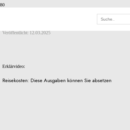
REISEKOSTEN: BERUFLICH BEDINGTE
Search
REISEKOSTEN
for:
Veröffentlicht:
12.03.2025
Erklärvideo:
Reisekosten: Diese Ausgaben können Sie absetzen