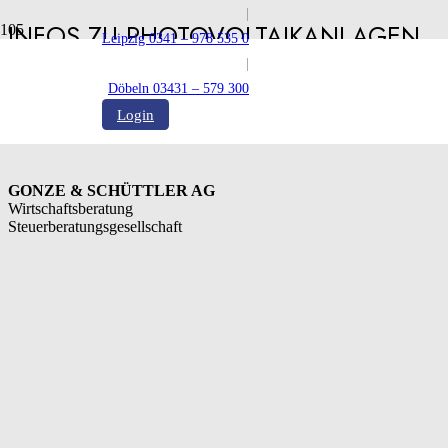
|
INFOS ZU PHOTOVOLTAIKANLAGEN
Leipzig 0341 – 978 535 0
|
Döbeln 03431 – 579 300
Login
GONZE & SCHÜTTLER AG
Wirtschaftsberatung
Steuerberatungsgesellschaft