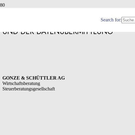
VERORDNUNG DER EU ZUM
GELDVERKEHR INNERHALB DER EU
Search for:
UND DER DATENÜBERMITTLUNG
GONZE & SCHÜTTLER AG
Wirtschaftsberatung
Steuerberatungsgesellschaft