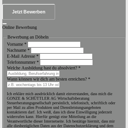
Jetzt Bewerben
Online Bewerbung
Bewerbung an Döbeln
Vorname
*
Nachname
*
E-Mail Adresse
*
Telefonnummer
*
Welche Ausbildung hast du absolviert?
*
Wann können wir dich am besten erreichen?
*
Ich erkläre mich ausdrücklich damit einverstanden, dass mich die
GONZE & SCHÜTTLER AG Wirtschaftsberatung
Steuerberatungsgesellschaft persönlich, telefonisch, schriftlich oder
per Mail zu allen Produkten und Dienstleistungsangeboten
kontaktieren darf. Ich weiß, dass ich diese Einwilligung jederzeit
widerrufen kann. Hierfür genügt eine Mitteilung an die
Verantwortliche dieser Internetseite. Ich bestätige hiermit, dass mir
alle diesbezüglichen Daten aus der Datenschutzerklärung und dem