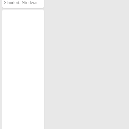
Standort:
Nidderau