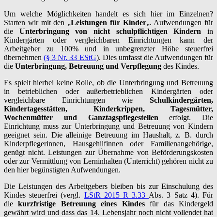
Um welche Möglichkeiten handelt es sich hier im Einzelnen?
Starten wir mit den „
Leistungen für Kinder
„. Aufwendungen für
die
Unterbringung von nicht schulpflichtigen Kindern
in
Kindergärten oder vergleichbaren Einrichtungen kann der
Arbeitgeber zu 100% und in unbegrenzter Höhe steuerfrei
übernehmen
(§ 3 Nr. 33 EStG
). Dies umfasst die Aufwendungen für
die
Unterbringung, Betreuung und Verpflegung
des Kindes.
Es spielt hierbei keine Rolle, ob die Unterbringung und Betreuung
in betrieblichen oder außerbetrieblichen Kindergärten oder
vergleichbare Einrichtungen wie
Schulkindergärten,
Kindertagesstätten, Kinderkrippen, Tagesmütter,
Wochenmütter und Ganztagspflegestellen
erfolgt. Die
Einrichtung muss zur Unterbringung und Betreuung von Kindern
geeignet sein. Die alleinige Betreuung im Haushalt, z. B. durch
Kinderpflegerinnen, Hausgehilfinnen oder Familienangehörige,
genügt nicht. Leistungen zur Übernahme von Beförderungskosten
oder zur Vermittlung von Lerninhalten (Unterricht) gehören nicht zu
den hier begünstigten Aufwendungen.
Die Leistungen des Arbeitgebers bleiben bis zur Einschulung des
Kindes steuerfrei (vergl.
LStR 2015 R 3.33
Abs. 3 Satz 4). Für
die
kurzfristige Betreuung eines Kindes
für das Kindergeld
gewährt wird und dass das 14. Lebensjahr noch nicht vollendet hat