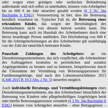
oder wegen einer geistigen oder seelischen Behinderung
außerstande sind sich selbst zu unterhalten, können vom Arbeitgeber
bis zu 600 € im Jahr steuerfrei gezahlt werden
(§ 3 Nr. 34a
Buchstabe b EStG
). Voraussetzung ist hier, dass die Betreuung
beruflich veranlasst ist. Typischer Fall ist, die
Betreuung eines
erkrankten Kindes
, das wegen der Berufstätigkeit des
Arbeitnehmers nicht von diesem betreut werden kann. Die
Betreuung kann auch im Haushalt des Arbeitnehmers durch eine
hierzu beauftragte Person stattfinden. Der Höchstbetrag von 600 €
für die Arbeitgeberleistungen an den Arbeitnehmer gilt unabhängig
von der Zahl der tatsächlich betreuten Kinder.
Pauschale Zahlungen des Arbeitgebers
an ein
Dienstleistungsunternehmen, das sich verpflichtet, alle Arbeitnehmer
des Auftraggebers kostenlos in persönlichen und sozialen
Angelegenheiten zu beraten und zu betreuen, beispielsweise durch
die Übernahme der Vermittlung von Betreuungspersonen für
Familienangehörige, sind nach den Lohnsteuerrichtlinien 2015
(
LStR 2015 R 19.3 Abs. 2 Nr. 5
) steuerfrei möglich.
Auch
individuelle Beratungs- und Vermittlungsleistungen
eines
Dienstleistungsunternehmens, das den Arbeitnehmer hinsichtlich der
Betreuung von Kindern oder pflegebedürftigen Angehörigen berät
oder hierfür Betreuungspersonen vermittelt (
§ 3 Nr. 34a Buchstabe b
EStG
) können vom Arbeitgeber steuerfrei – ohne Betragsgrenze –