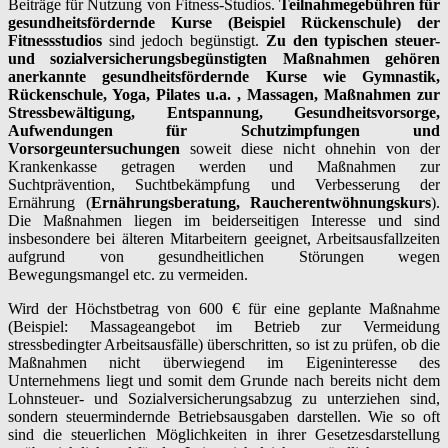
Beiträge für Nutzung von Fitness-Studios.
Teilnahmegebühren für
gesundheitsfördernde Kurse (Beispiel Rückenschule) der
Fitnessstudios
sind jedoch begünstigt.
Zu den typischen steuer-
und sozialversicherungsbegünstigten Maßnahmen gehören
anerkannte gesundheitsfördernde Kurse wie Gymnastik,
Rückenschule, Yoga, Pilates u.a. , Massagen, Maßnahmen zur
Stressbewältigung, Entspannung, Gesundheitsvorsorge,
Aufwendungen für Schutzimpfungen und
Vorsorgeuntersuchungen
soweit diese nicht ohnehin von der
Krankenkasse getragen werden und Maßnahmen zur
Suchtprävention, Suchtbekämpfung und Verbesserung der
Ernährung (
Ernährungsberatung, Raucherentwöhnungskurs
).
Die Maßnahmen liegen im beiderseitigen Interesse und sind
insbesondere bei älteren Mitarbeitern geeignet, Arbeitsausfallzeiten
aufgrund von gesundheitlichen Störungen wegen
Bewegungsmangel etc. zu vermeiden.
Wird der Höchstbetrag von 600 € für eine geplante Maßnahme
(Beispiel: Massageangebot im Betrieb zur Vermeidung
stressbedingter Arbeitsausfälle) überschritten, so ist zu prüfen, ob die
Maßnahmen nicht überwiegend im Eigeninteresse des
Unternehmens liegt und somit dem Grunde nach bereits nicht dem
Lohnsteuer- und Sozialversicherungsabzug zu unterziehen sind,
sondern steuermindernde Betriebsausgaben darstellen. Wie so oft
sind die steuerlichen Möglichkeiten in ihrer Gesetzesdarstellung