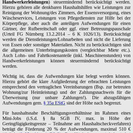
Handwerkerleistungen
) steuermindernd berücksichtigt werden.
Hierzu gehören alle denkbaren Haushaltshilfen wie Leistungen zur
Reinigung der Wohnung/des Zimmers, der Essensversorgung, eines
Wäscheservices, Leistungen von Pflegediensten zur Hilfe bei der
Körperpflege, aber auch die anteiligen Aufwendungen für einen
Gärtner, der Rufbereitschaft oder ggf. einer Betreuungspauschale
(Urteil FG Nürnberg 13.2.2014 – 6 K 1026/13). Berücksichtigt
werden die Dienstleistungen/Lohnarbeiten und nicht die Lieferung
von Essen oder sonstiger Materialien. Nicht zu berücksichtigen sind
die allgemeinen Unterbringungskosten (vergleichbar Miete etc.).
Auch Lohn- und Fahrtkostenanteile (inkl. Maschinenstunden) von
Handwerkerleistungen können steuermindernd berücksichtigt
werden.
Wichtig ist, dass die Aufwendungen klar belegt werden können.
Hierzu gehört die klare Aufgliederung der erbrachten Leistungen
entsprechend den vertraglichen Vereinbarungen (Bsp. zur betreuten
Wohnung/zur Heimleistung) und der Zahlungsnachweis für die
Überweisung (nur unbare Zahlungen!). Die abzugsfähigen
Aufwendungen gem.
§ 35a EStG
sind der Höhe nach begrenzt.
Für haushaltsnahe Beschäftigungsverhältnisse im Rahmen eines
Mini-Jobs (i.S.d. § 8a SGB IV, max. in Höhe der
Geringfügigkeitsgrenze – Teilnahme am Haushaltscheckverfahren)
beträgt die Förderung 20 % der Aufwendungen, maximal 510 €