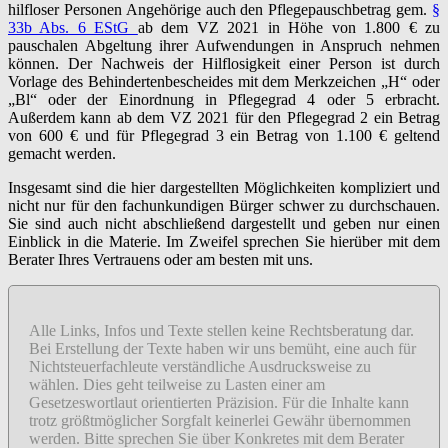
hilfloser Personen Angehörige auch den Pflegepauschbetrag gem.
§
33b Abs. 6 EStG
ab dem VZ 2021 in Höhe von 1.800 € zu
pauschalen Abgeltung ihrer Aufwendungen in Anspruch nehmen
können. Der Nachweis der Hilflosigkeit einer Person ist durch
Vorlage des Behindertenbescheides mit dem Merkzeichen „H“ oder
„Bl“ oder der Einordnung in Pflegegrad 4 oder 5 erbracht.
Außerdem kann ab dem VZ 2021 für den Pflegegrad 2 ein Betrag
von 600 € und für Pflegegrad 3 ein Betrag von 1.100 € geltend
gemacht werden.
Insgesamt sind die hier dargestellten Möglichkeiten kompliziert und
nicht nur für den fachunkundigen Bürger schwer zu durchschauen.
Sie sind auch nicht abschließend dargestellt und geben nur einen
Einblick in die Materie. Im Zweifel sprechen Sie hierüber mit dem
Berater Ihres Vertrauens oder am besten mit uns.
Alle Links, Infos und Texte stellen keine Rechtsberatung dar.
Bei Erstellung der Texte haben wir uns bemüht, eine auch für
Nichtsteuerfachleute verständliche Ausdrucksweise zu
wählen. Dies geht teilweise zu Lasten einer am
Gesetzeswortlaut orientierten Präzision. Für die Inhalte kann
trotz größtmöglicher Sorgfalt keinerlei Gewähr übernommen
werden. Bitte sprechen Sie über Konkretes mit dem Berater