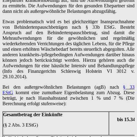
Ehepartner krankheitsbedingt auf, sind die Aufwendungen getrennt
zu ermitteln. Die Aufwendungen für den gesunden Ehepartner sind
dann nicht als außergewöhnliche Belastungen abzugsfähig.
Etwas problematisch wird es bei gleichzeitiger Inanspruchnahme
von Behindertenpauschbeträgen nach § 33b EStG. Besteht
Anspruch auf den Behindertenpauschbetrag, sind damit die
Mehraufwendungen für die gewöhnlichen und regelmäßig
wiederkehrenden Verrichtungen des täglichen Lebens, für die Pflege
und einen erhöhten Wäschebedarf bereits steuerlich abgegolten. Alle
anderen krankheits-/pflegebedingten Aufwendungen darüber hinaus
können jedoch berücksichtigt werden. Hierzu gehören auch die
Aufwendungen für eine häusliche Intensiv und Behandlungspflege
(Info des Finanzgerichts Schleswig Holstein VI 3012 v.
29.10.2014).
Bei den außergewöhnlichen Belastungen (agB) nach
§ 33
EStG
kommt eine zumutbare Eigenbelastung zum Abzug. Diese
beträgt, je nach Haushaltsstand zwischen 1 % und 7 % (Die
Berechnung erfolgt stufenweise):
Gesamtbetrag der Einkünfte
bis 15.34
(§ 2 Abs. 3 EStG)