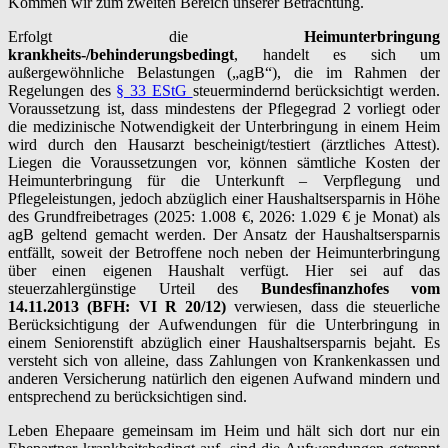
Kommen wir zum zweiten Bereich unserer Betrachtung.
Erfolgt die
Heimunterbringung
krankheits-/behinderungsbedingt
, handelt es sich um
außergewöhnliche Belastungen („agB“), die im Rahmen der
Regelungen des
§ 33 EStG
steuermindernd berücksichtigt werden.
Voraussetzung ist, dass mindestens der Pflegegrad 2 vorliegt oder
die medizinische Notwendigkeit der Unterbringung in einem Heim
wird durch den Hausarzt bescheinigt/testiert (ärztliches Attest).
Liegen die Voraussetzungen vor, können sämtliche Kosten der
Heimunterbringung für die Unterkunft – Verpflegung und
Pflegeleistungen, jedoch abzüglich einer Haushaltsersparnis in Höhe
des Grundfreibetrages (2025: 1.008 €, 2026: 1.029 € je Monat) als
agB geltend gemacht werden. Der Ansatz der Haushaltsersparnis
entfällt, soweit der Betroffene noch neben der Heimunterbringung
über einen eigenen Haushalt verfügt. Hier sei auf das
steuerzahlergünstige Urteil des
Bundesfinanzhofes vom
14.11.2013 (BFH: VI R 20/12)
verwiesen, dass die steuerliche
Berücksichtigung der Aufwendungen für die Unterbringung in
einem Seniorenstift abzüglich einer Haushaltsersparnis bejaht. Es
versteht sich von alleine, dass Zahlungen von Krankenkassen und
anderen Versicherung natürlich den eigenen Aufwand mindern und
entsprechend zu berücksichtigen sind.
Leben Ehepaare gemeinsam im Heim und hält sich dort nur ein