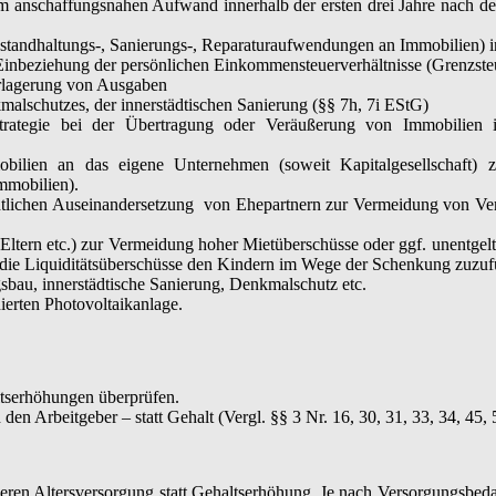
anschaffungsnahen Aufwand innerhalb der ersten drei Jahre nach dem
tandhaltungs-, Sanierungs-, Reparaturaufwendungen an Immobilien) in 
Einbeziehung der persönlichen Einkommensteuerverhältnisse (Grenzsteue
rlagerung von Ausgaben
alschutzes, der innerstädtischen Sanierung (§§ 7h, 7i EStG)
rategie bei der Übertragung oder Veräußerung von Immobilien inne
ilien an das eigene Unternehmen (soweit Kapitalgesellschaft) z
mmobilien).
echtlichen Auseinandersetzung von Ehepartnern zur Vermeidung von V
 Eltern etc.) zur Vermeidung hoher Mietüberschüsse oder ggf. unentgel
d die Liquiditätsüberschüsse den Kindern im Wege der Schenkung zuzuf
bau, innerstädtische Sanierung, Denkmalschutz etc.
erten Photovoltaikanlage.
ltserhöhungen überprüfen.
 den Arbeitgeber – statt Gehalt (Vergl. §§ 3 Nr. 16, 30, 31, 33, 34, 45,
eren Altersversorgung statt Gehaltserhöhung. Je nach Versorgungsbedar