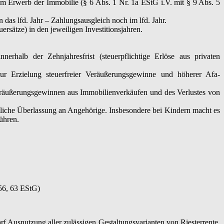
 Erwerb der Immobilie (§ 6 Abs. 1 Nr. 1a EStG i.V. mit § 9 Abs. 5
das lfd. Jahr – Zahlungsausgleich noch im lfd. Jahr.
rsätze) in den jeweiligen Investitionsjahren.
rhalb der Zehnjahresfrist (steuerpflichtige Erlöse aus privaten
ur Erzielung steuerfreier Veräußerungsgewinne und höherer Afa-
eräußerungsgewinnen aus Immobilienverkäufen und des Verlustes von
tliche Überlassung an Angehörige. Insbesondere bei Kindern macht es
ühren.
 56, 63 EStG)
f Ausnutzung aller zulässigen Gestaltungsvarianten von Riesterrente,