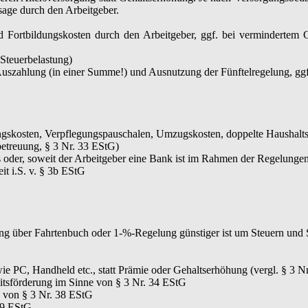
age durch den Arbeitgeber.
Fortbildungskosten durch den Arbeitgeber, ggf. bei vermindertem G
 Steuerbelastung)
uszahlung (in einer Summe!) und Ausnutzung der Fünftelregelung, ggf
ungskosten, Verpflegungspauschalen, Umzugskosten, doppelte Haushalt
etreuung, § 3 Nr. 33 EStG)
 oder, soweit der Arbeitgeber eine Bank ist im Rahmen der Regelungen 
it i.S. v. § 3b EStG
ng über Fahrtenbuch oder 1-%-Regelung günstiger ist um Steuern und 
 PC, Handheld etc., statt Prämie oder Gehaltserhöhung (vergl. § 3 N
tsförderung im Sinne von § 3 Nr. 34 EStG
e von § 3 Nr. 38 EStG
39 EStG