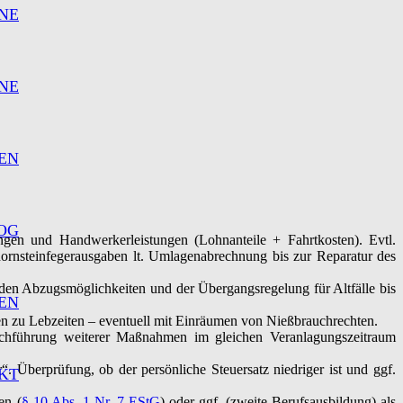
NE
NE
EN
OG
ungen und Handwerkerleistungen (Lohnanteile + Fahrtkosten). Evtl.
nsteinfegerausgaben lt. Umlagenabrechnung bis zur Reparatur des
en Abzugsmöglichkeiten und der Übergangsregelung für Altfälle bis
EN
zu Lebzeiten – eventuell mit Einräumen von Nießbrauchrechten.
hführung weiterer Maßnahmen im gleichen Veranlagungszeitraum
 Überprüfung, ob der persönliche Steuersatz niedriger ist und ggf.
KT
en (
§ 10 Abs. 1 Nr. 7 EStG
) oder ggf. (zweite Berufsausbildung) als