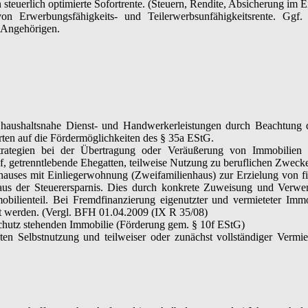
euerlich optimierte Sofortrente. (Steuern, Rendite, Absicherung im Ein
Erwerbungsfähigkeits- und Teilerwerbsunfähigkeitsrente. Ggf. zi
 Angehörigen.
aushaltsnahe Dienst- und Handwerkerleistungen durch Beachtung d
rten auf die Fördermöglichkeiten des § 35a EStG.
ategien bei der Übertragung oder Veräußerung von Immobilien inne
f, getrenntlebende Ehegatten, teilweise Nutzung zu beruflichen Zwecke
auses mit Einliegerwohnung (Zweifamilienhaus) zur Erzielung von fi
aus der Steuerersparnis. Dies durch konkrete Zuweisung und Verwe
obilienteil. Bei Fremdfinanzierung eigenutzter und vermieteter Immob
et werden. (Vergl. BFH 01.04.2009 (IX R 35/08)
schutz stehenden Immobilie (Förderung gem. § 10f EStG)
en Selbstnutzung und teilweiser oder zunächst vollständiger Vermie