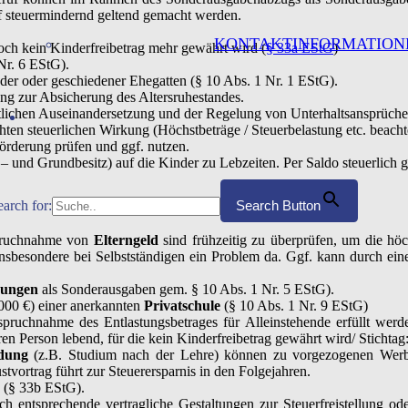
steuermindernd geltend gemacht werden.
KONTAKTINFORMATION
doch kein Kinderfreibetrag mehr gewährt wird (
§ 33a EStG
)
r. 6 EStG).
der oder geschiedener Ehegatten (§ 10 Abs. 1 Nr. 1 EStG).
ng zur Absicherung des Altersruhestandes.
htlichen Auseinandersetzung und der Regelung von Unterhaltsansprüch
ten steuerlichen Wirkung (Höchstbeträge / Steuerbelastung etc. beacht
rderung prüfen und ggf. nutzen.
nd Grundbesitz) auf die Kinder zu Lebzeiten. Per Saldo steuerlich gün
earch for:
Search Button
spruchnahme von
Elterngeld
sind frühzeitig zu überprüfen, um die h
t insbesondere bei Selbstständigen ein Problem da. Ggf. kann durch ein
dungen
als Sonderausgaben gem. § 10 Abs. 1 Nr. 5 EStG).
000 €) einer anerkannten
Privatschule
(§ 10 Abs. 1 Nr. 9 EStG)
spruchnahme des Entlastungsbetrages für Alleinstehende erfüllt wer
en Person lebend, für die kein Kinderfreibetrag gewährt wird/ Stichtag:
ldung
(z.B. Studium nach der Lehre) können zu vorgezogenen Werb
vortrag führt zur Steuerersparnis in den Folgejahren.
 (§ 33b EStG).
h entsprechende vertragliche Gestaltungen zur Steuerfreistellung 