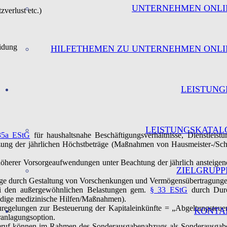
UNTERNEHMEN ONLI
verlust etc.)
eidung
HILFETHEMEN ZU UNTERNEHMEN ONLI
LEISTUNG
LEISTUNGSKATAL
35a EStG
für haushaltsnahe Beschäftigungsverhältnisse, Dienstleist
g der jährlichen Höchstbeträge (Maßnahmen von Hausmeister-/Schor
herer Vorsorgeaufwendungen unter Beachtung der jährlich ansteigend
ZIELGRUPP
 durch Gestaltung von Vorschenkungen und Vermögensübertragungen 
ei den außergewöhnlichen Belastungen gem.
§ 33 EStG
durch Durc
endige medizinische Hilfen/Maßnahmen).
egelungen zur Besteuerung der Kapitaleinkünfte = „Abgeltungsteuer“.
KONTA
ranlagungsoption.
Beruf können im Rahmen des Sonderausgabenabzugs als Sonderausgab