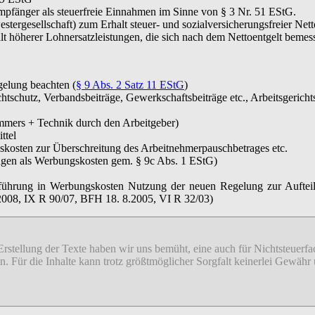
mpfänger als steuerfreie Einnahmen im Sinne von § 3 Nr. 51 EStG.
estergesellschaft) zum Erhalt steuer- und sozialversicherungsfreier Net
t höherer Lohnersatzleistungen, die sich nach dem Nettoentgelt bemess
gelung beachten (
§ 9 Abs. 2 Satz 11 EStG
)
chutz, Verbandsbeiträge, Gewerkschaftsbeiträge etc., Arbeitsgerichts
mers + Technik durch den Arbeitgeber)
ttel
skosten zur Überschreitung des Arbeitnehmerpauschbetrages etc.
gen als Werbungskosten gem. § 9c Abs. 1 EStG)
nsführung in Werbungskosten Nutzung der neuen Regelung zur Aufte
008, IX R 90/07, BFH 18. 8.2005, VI R 32/03)
 Erstellung der Texte haben wir uns bemüht, eine auch für Nichtsteuer
sion. Für die Inhalte kann trotz größtmöglicher Sorgfalt keinerlei Gew