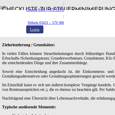
|
CHECKLISTE ZUR STEUERMINIMIERUN
Leipzig 0341 – 978 535 0
|
Veröffentlicht:
09.08.2025
Döbeln 03431 – 579 300
Login
Zielorientierung / Grundsätze:
In vielen Fällen können Steuerbelastungen durch frühzeitiges Hand
Erbschafts-/Schenkungsteuer, Grunderwerbsteuer, Grundsteuer, Kfz-St
die entscheidenden Dinge und ihre Zusammenhänge.
Soweit eine Entscheidung angedacht ist, die Einkommens- und 
Gestaltungsalternativen oder Gestaltungsoptimierungen gesucht werd
Im Einzelfall kann es sich um äußerst komplexe Vorgänge handeln. 
von Rentenansprüchen etc.), die es ebenso zu beachten gilt. Per Saldo
Nachfolgend eine Übersicht über Lebenssachverhalte, die erfahrungsg
Typische auslösende Momente: