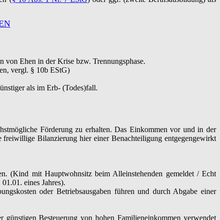
EN
en von Ehen in der Krise bzw. Trennungsphase.
en, vergl. § 10b EStG)
stiger als im Erb- (Todes)fall.
öchstmögliche Förderung zu erhalten. Das Einkommen vor und in der
e freiwillige Bilanzierung hier einer Benachteiligung entgegengewirkt
den. (Kind mit Hauptwohnsitz beim Alleinstehenden gemeldet / Echt
 01.01. eines Jahres).
ungskosten oder Betriebsausgaben führen und durch Abgabe einer
oder günstigen Besteuerung von hohen Familieneinkommen verwendet