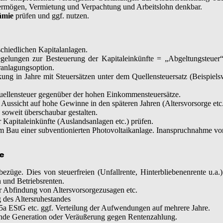
vermögen, Vermietung und Verpachtung und Arbeitslohn denkbar.
ämie
prüfen und ggf. nutzen.
schiedlichen Kapitalanlagen.
elungen zur Besteuerung der Kapitaleinkünfte = „Abgeltungsteuer“. 
ranlagungsoption.
ng in Jahre mit Steuersätzen unter dem Quellensteuersatz (Beispiels
Quellensteuer gegenüber der hohen Einkommensteuersätze.
Aussicht auf hohe Gewinne in den späteren Jahren (Altersvorsorge etc.
 soweit überschaubar gestalten.
er Kapitaleinkünfte (Auslandsanlagen etc.) prüfen.
 Bau einer subventionierten Photovoltaikanlage. Inanspruchnahme von
e
ezüge. Dies von steuerfreien (Unfallrente, Hinterbliebenenrente u.a.) 
 und Betriebsrenten.
r Abfindung von Altersvorsorgezusagen etc.
 des Altersruhestandes
35a EStG etc. ggf. Verteilung der Aufwendungen auf mehrere Jahre.
ende Generation oder Veräußerung gegen Rentenzahlung.