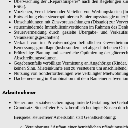
Überwachung der „Reparatursperre“ nach den Regelungen zum 
EStG).
Vorziehen, Verschieben oder Verteilen von Werbungskosten (Ins
Entwicklung einer steueroptimierten Sanierungsstrategie unter 
Umschuldungen mit Zinsvorauszahlungen (Disagio) zur Vorve
steuermindernde Immobilieninvestitionen im Rahmen des Denkm
Steuervermeidung durch gezielte Übergabe- und Verkaufsst
Veräußerungsgeschäften)
Verkauf von im Privatvermögen befindlichen Gewerbeimmob
Bemessungsgrundlage (insbesondere bei abgeschriebenen Osti
Frühzeitige Planung und steuerliche Optimierung der güterr
Abschreibungsvolumen.
Gegebenenfalls verbilligte Vermietung an Angehörige (Kinder,
keinen Sinn, Mieteinkünfte erst zu versteuern um anschließen
Nutzung von Sonderförderungen wie verbilligter Mietwohnungs
Dacherneuerung in Kombination mit dem Bau einer subventioni
Arbeitnehmer
Steuer- und sozialversicherungsoptimierte Gestaltung bei Geha
Grundsatz: Steuerfreier Ersatz beruflich bedingter Kosten durch
Beispiele: steuerfreier Arbeitslohn statt Gehaltserhöhung:
Vereinbarung / Aufbau einer betrieblichen pfändungssich