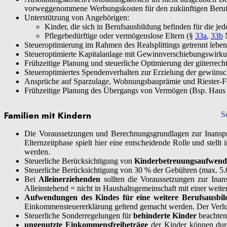
vorweggenommene Werbungskosten für den zukünftigen Beruf 
Unterstützung von Angehörigen:
Kinder, die sich in Berufsausbildung befinden für die je
Pflegebedürftige oder vermögenslose Eltern (§
33a
,
33b
N
Steueroptimierung im Rahmen des Realsplittings getrennt leben
Steueroptimierte Kapitalanlage mit Gewinnverschiebungswirku
Frühzeitige Planung und steuerliche Optimierung der güterrec
Steueroptimiertes Spendenverhalten zur Erzielung der gewünsch
Ansprüche auf Sparzulage, Wohnungsbauprämie und Riester-Fö
Frühzeitige Planung des Übergangs von Vermögen (Bsp. Haus – u
Familien mit Kindern
S
Die Voraussetzungen und Berechnungsgrundlagen zur Inan
Elternzeitphase spielt hier eine entscheidende Rolle und stell
werden.
Steuerliche Berücksichtigung von
Kinderbetreuungsaufwen
Steuerliche Berücksichtigung von 30 % der Gebühren (max. 5.
Bei
Alleinerziehenden
sollten die Voraussetzungen zur Inan
Alleinstehend = nicht in Haushaltsgemeinschaft mit einer weiter
Aufwendungen des Kindes für eine weitere Berufsausbi
Einkommensteuererklärung geltend gemacht werden. Der Verlust
Steuerliche Sonderregelungen für
behinderte Kinder
beachten
ungenutzte Einkommensfreibeträge
der Kinder können durc