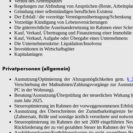
Verlust des Arbeitsplatzes
Regelungen zur Abfindung von Ansprüchen (Rente, Arbeitsplatz
Gründung einer selbstständigen beruflichen Existenz
Der Erbfall / die vorzeitige Vermögensübertragung/Schenkung
Vorzeitige Kündigung von Lebensversicherungen
Die güterrechtliche Auseinandersetzung im Rahmen einer Sch
Kauf, Verkauf, Übertragung und Finanzierung einer Immobilie
Kauf, Verkauf, Aufgabe oder Übergabe eines Unternehmens
Die Unternehmenskrise: Liquidation/Insolvenz
Investitionen in Wirtschaftsgüter
Kapitalanlagen
Privatpersonen (allgemein)
Ausnutzung/Optimierung der Abzugsmöglichkeiten gem.
§ 
Verschiebung der Maßnahmen/Zahlungsvorgänge zur Ausnutzun
PC in der Wohnung).
Beratung/Ausnutzung/Überprüfung der steuerlichen Wirkung hö
zum Jahr 2025.
Steueroptimierung im Rahmen der vorweggenommenen Erbfolge
Ausnutzung des Überschreitens der Zumutbarkeitsgrenze b
(Zahnersatz, Brille und sonstige ärztlich verordnete und notw
Steueroptimierung im Rahmen der seit 2009 eingeführten Neur
Rückforderung der zu viel gezahlten Steuer im Rahmen der Ve
Ausbildungskosten/Fortbildungskosten im nicht ausgeübten 