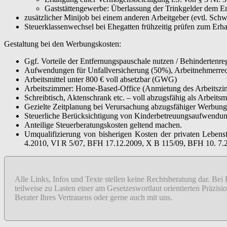
Gaststättengewerbe: Überlassung der Trinkgelder dem E
zusätzlicher Minijob bei einem anderen Arbeitgeber (evtl. Schw
Steuerklassenwechsel bei Ehegatten frühzeitig prüfen zum Erhal
Gestaltung bei den Werbungskosten:
Ggf. Vorteile der Entfernungspauschale nutzen / Behindertenre
Aufwendungen für Unfallversicherung (50%), Arbeitnehmerrechts
Arbeitsmittel unter 800 € voll absetzbar (GWG)
Arbeitszimmer: Home-Based-Office (Anmietung des Arbeitszim
Schreibtisch, Aktenschrank etc. – voll abzugsfähig als Arbeitsmi
Gezielte Zeitplanung bei Verursachung abzugsfähiger Werbung
Steuerliche Berücksichtigung von Kinderbetreuungsaufwendun
Anteilige Steuerberatungskosten geltend machen.
Umqualifizierung von bisherigen Kosten der privaten Lebe
4.2010, VI R 5/07, BFH 17.12.2009, X B 115/09, BFH 10. 7.2
Alle Links, Infos und Texte stellen keine Rechtsberatung dar. Bei
teilweise zu Lasten einer am Gesetzeswortlaut orientierten Präzi
Berater Ihres Vertrauens oder gerne auch mit uns.