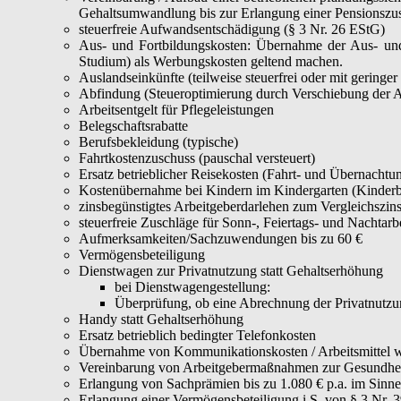
Gehaltsumwandlung bis zur Erlangung einer Pensionszus
steuerfreie Aufwandsentschädigung (§ 3 Nr. 26 EStG)
Aus- und Fortbildungskosten: Übernahme der Aus- und 
Studium) als Werbungskosten geltend machen.
Auslandseinkünfte (teilweise steuerfrei oder mit geringer
Abfindung (Steueroptimierung durch Verschiebung der A
Arbeitsentgelt für Pflegeleistungen
Belegschaftsrabatte
Berufsbekleidung (typische)
Fahrtkostenzuschuss (pauschal versteuert)
Ersatz betrieblicher Reisekosten (Fahrt- und Übernacht
Kostenübernahme bei Kindern im Kindergarten (Kinderb
zinsbegünstigtes Arbeitgeberdarlehen zum Vergleichszins
steuerfreie Zuschläge für Sonn-, Feiertags- und Nachtarbe
Aufmerksamkeiten/Sachzuwendungen bis zu 60 €
Vermögensbeteiligung
Dienstwagen zur Privatnutzung statt Gehaltserhöhung
bei Dienstwagengestellung:
Überprüfung, ob eine Abrechnung der Privatnutzu
Handy statt Gehaltserhöhung
Ersatz betrieblich bedingter Telefonkosten
Übernahme von Kommunikationskosten / Arbeitsmittel wie
Vereinbarung von Arbeitgebermaßnahmen zur Gesundhei
Erlangung von Sachprämien bis zu 1.080 € p.a. im Sinn
Erlangung einer Vermögensbeteiligung i.S. von § 3 Nr. 