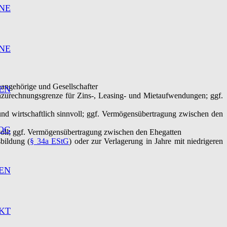
NE
NE
nangehörige und Gesellschafter
EN
nzurechnungsgrenze für Zins-, Leasing- und Mietaufwendungen; ggf.
und wirtschaftlich sinnvoll; ggf. Vermögensübertragung zwischen den
OG
nvoll; ggf. Vermögensübertragung zwischen den Ehegatten
bildung (
§ 34a EStG
) oder zur Verlagerung in Jahre mit niedrigeren
EN
KT