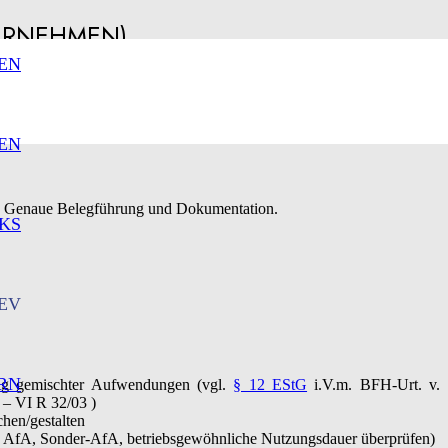
ERNEHMEN)
EN
EN
en. Genaue Belegführung und Dokumentation.
KS
EV
RN
ung gemischter Aufwendungen (vgl.
§ 12 EStG
i.V.m. BFH-Urt. v.
 – VI R 32/03 )
hen/gestalten
 AfA, Sonder-AfA, betriebsgewöhnliche Nutzungsdauer überprüfen)