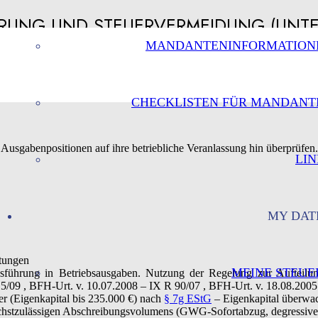
IERUNG UND STEUERVERMEIDUNG (UNT
MANDANTENINFORMATION
CHECKLISTEN FÜR MANDANT
 Ausgabenpositionen auf ihre betriebliche Veranlassung hin überprüf
LIN
MY DAT
tungen
MEINE STEUE
nsführung in Betriebsausgaben. Nutzung der Regelung zur Aufteil
5/09 , BFH-Urt. v. 10.07.2008 – IX R 90/07 , BFH-Urt. v. 18.08.2005
er (Eigenkapital bis 235.000 €) nach
§ 7g EStG
– Eigenkapital überwac
chstzulässigen Abschreibungsvolumens (GWG-Sofortabzug, degressive