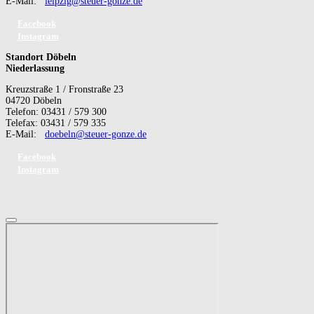
E-Mail:
leipzig@steuer-gonze.de
Facebook
Instagram
Standort Döbeln
Niederlassung
Kreuzstraße 1 / Fronstraße 23
04720 Döbeln
Telefon: 03431 / 579 300
Telefax: 03431 / 579 335
E-Mail:
doebeln@steuer-gonze.de
Facebook
Instagram