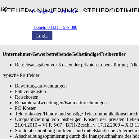
|
STEUERMINIMIERUNG, STEUEROPTIM
Leipzig 0341 – 978 535 0
|
Veröffentlicht:
28.11.2024
Döbeln 03431 – 579 300
Login
Unternehmer/Gewerbetreibende/Selbständige/Freiberufler
Betriebsausgaben vor Kosten der privaten Lebensführung. Alle
typische Prüffelder:
Bewirtungsaufwendungen
Fahrzeugkosten
Reisekosten
Reparaturaufwendungen/Baumarktrechnungen
PC-Kosten
Telefonkosten/Handy und sonstige Telekommunikationseinrich
Umqualifizierung von bisherigen Kosten der privaten Lebe
21.04.2010 – VI R 5/07 , BFH-Beschl. v. 17.12.2009 – X B 11
Sonderabschreibung für klein- und mittelständische Unternehm
Abschreibungsoptimierung durch die Inanspruchnahme des hö