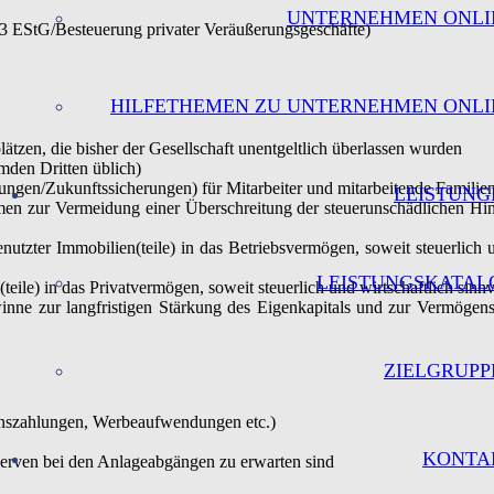
UNTERNEHMEN ONLI
 23 EStG/Besteuerung privater Ver­äußerungsgeschäfte)
HILFETHEMEN ZU UNTERNEHMEN ONLI
en, die bisher der Gesellschaft unentgeltlich überlassen wurden
mden Dritten üblich)
lungen/Zukunftssicherungen) für Mitarbeiter und mitarbeitende Familie
LEISTUNG
en zur Vermeidung einer Überschreitung der steuerunschädlichen Hi
nutzter Immobilien(teile) in das Betriebsvermögen, soweit steuerlich 
LEISTUNGSKATAL
ile) in das Privatvermögen, soweit steuerlich und wirtschaftlich sin
winne zur langfristigen Stärkung des Eigenkapitals und zur Vermögens
ZIELGRUPP
nszahlungen, Werbeauf­wendungen etc.)
KONTA
erven bei den Anlage­abgängen zu erwarten sind