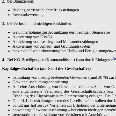
2. bei Bilanzierern:
Bildung betriebsüblicher Rückstellungen
Inventurbewertung
3. bei Verlusten und niedrigen Einkünften:
Gewinnerhöhung zur Ausnutzung der niedrigen Steuersätze
Aktivierung von GWGs
Aktivierung von Leasing- und Mietsonderzahlungen
Aktivierung von Anlauf- und Gründungskosten
maximale Inventurbewertung bei Halb- und Fertigleistungen/-e
S
4. Bei KG-Beteiligungen (Kommanditisten) kann durch Einlagen etc
Kapitalgesellschaften (aus Sicht der Gesellschafter)
Sammlung von niedrig besteuerten Gewinnen (rund 30 %) zur l
Gewinnausschüttungsoptimierung
Auf eine Ausschüttung von Gewinnen sollte aus Sicht von Gese
eine angemessene Verzinsung des Gesellschaftskapitals bzw.
Erhöhung des Eigenkapitals im Unternehmen) erfolgen. Die Gew
Die lfd. Lebenshaltungskosten des Gesellschafters sollten durc
Schütt-aus-hol-zurück-Verfahren zur Erhöhung der Unternehmens
notwendige Gewinnausschüttung – bei einem niedrigen persönli
steueroptimierte Gestaltung von Verträgen mit Angehörigen: