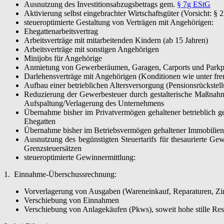
Ausnutzung des Investitionsabzugsbetrags gem.
§ 7g EStG
Aktivierung selbst eingebrachter Wirtschaftsgüter (Vorsicht: §
steueroptimierte Gestaltung von Verträgen mit Angehörigen:
Ehegattenarbeitsvertrag
Arbeitsverträge mit mitarbeitenden Kindern (ab 15 Jahren)
Arbeitsverträge mit sonstigen Angehörigen
Minijobs für Angehörige
Anmietung von Gewerberäumen, Garagen, Carports und Parkplätz
Darlehensverträge mit Angehörigen (Konditionen wie unter fre
Aufbau einer betrieblichen Altersversorgung (Pensionsrückstel
Reduzierung der Gewerbesteuer durch gestalterische Maßnahm
Aufspaltung/Verlagerung des Unternehmens
Übernahme bisher im Privatvermögen gehaltener betrieblich ge
Ehegatten
Übernahme bisher im Betriebsvermögen gehaltener Immobilien(te
Ausnutzung des begünstigten Steuertarifs für thesaurierte Ge
Grenzsteuersätzen
steueroptimierte Gewinnermittlung:
1. Einnahme-Überschussrechnung:
Vorverlagerung von Ausgaben (Wareneinkauf, Reparaturen, Zi
Verschiebung von Einnahmen
Verschiebung von Anlagekäufen (Pkws), soweit hohe stille Res