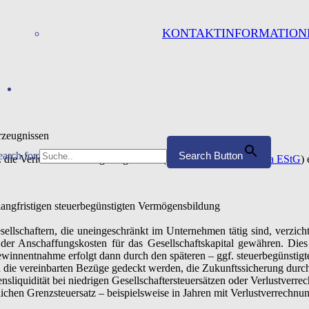
KONTAKTINFORMATION
rzeugnissen
earch for:
Search Button
. die Verlustverrechnungsmöglichkeit (Begrenzung durch
§ 15a EStG
)
angfristigen steuerbegünstigten Vermögensbildung
llschaftern, die uneingeschränkt im Unternehmen tätig sind, verzicht
 der Anschaffungskosten für das Gesellschaftskapital gewähren. Di
innentnahme erfolgt dann durch den späteren – ggf. steuerbegünstigte
h die vereinbarten Bezüge gedeckt werden, die Zukunftssicherung durch
liquidität bei niedrigen Gesellschaftersteuersätzen oder Verlustverr
chen Grenzsteuersatz – beispielsweise in Jahren mit Verlustverrechn