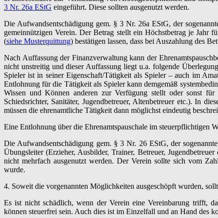
3 Nr. 26a EStG
eingeführt. Diese sollten ausgenutzt werden.
Die Aufwandsentschädigung gem. § 3 Nr. 26a EStG, der sogenannte
gemeinnützigen Verein. Der Betrag stellt ein Höchstbetrag je Jahr
(
siehe Musterquittung
) bestätigen lassen, dass bei Auszahlung des Be
Nach Auffassung der Finanzverwaltung kann der Ehrenamtspauschb
nicht unstreitig und dieser Auffassung liegt u.a. folgende Überlegu
Spieler ist in seiner Eigenschaft/Tätigkeit als Spieler – auch im A
Entlohnung für die Tätigkeit als Spieler kann demgemäß systembeding
Wissen und Können anderen zur Verfügung stellt oder sonst für d
Schiedsrichter, Sanitäter, Jugendbetreuer, Altenbetreuer etc.). In
müssen die ehrenamtliche Tätigkeit dann möglichst eindeutig beschre
Eine Entlohnung über die Ehrenamtspauschale im steuerpflichtigen Wir
Die Aufwandsentschädigung gem. § 3 Nr. 26 EStG, der sogenannte 
Übungsleiter (Erzieher, Ausbilder, Trainer, Betreuer, Jugendbetreue
nicht mehrfach ausgenutzt werden. Der Verein sollte sich vom Za
wurde.
4. Soweit die vorgenannten Möglichkeiten ausgeschöpft wurden, sol
Es ist nicht schädlich, wenn der Verein eine Vereinbarung trifft,
können steuerfrei sein. Auch dies ist im Einzelfall und an Hand des k