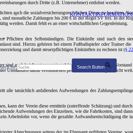
einbarungen durch Dritte (z.B. Unternehmer) entlohnt werden.
pflichten auch die sozialversicherungsrechtlichen Dinge zu beachten. N
KONTAKTINFORMATION
 sind monatliche Zahlungen bis 200 € in der Regel SV frei. In der Reg
tätig werden. Damit fehlt es an einer wirtschaftlichen Gegenleistung.
lichen Pflichten den Selbstständigen. Die Einkünfte sind nach den 
nlasst sind. Hierzu gehören bei einem Fußballspieler oder Trainer di
nerzielung und damit steuerpflichtigen Einkünften zu rechnen ist (
§ 2
äger sind auch bei Amateurvereinen häufig unvermeidlich. Der Vorstand
earch for:
Search Button
unter Umständen damit verbundenen persönlichen Haftung ist nicht weit
ritt alle tatsächlich anfallenden Aufwendungen des Zahlungsempfän
n, kann der Verein diese ermitteln (zutreffende Schätzung) und durc
eichende Aufwendungen des Einzelnen, wie die Fahrtkosten, sind dann f
kein Arbeitslohn vor, wenn die gezahlte Aufwandsentschädigung die t
izierter Abrechnungen seitens der im Ehrenamt geführten Vereine, wu