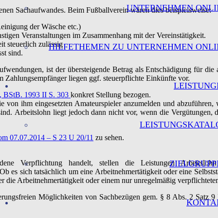
UNTERNEHMEN ONLI
ndenen Sachaufwandes. Beim Fußballverein wären dies beispielsweise:
einigung der Wäsche etc.)
stigen Veranstaltungen im Zusammenhang mit der Vereinstätigkeit.
 steuerlich zulässig
HILFETHEMEN ZU UNTERNEHMEN ONLI
st sind.
fwendungen, ist der übersteigende Betrag als Entschädigung für die 
 Zahlungsempfänger liegen ggf. steuerpflichte Einkünfte vor.
LEISTUNG
, BStB. 1993 II S. 303
konkret Stellung bezogen.
r die von ihm eingesetzten Amateurspieler anzumelden und abzuführen,
 sind. Arbeitslohn liegt jedoch dann nicht vor, wenn die Vergütunge
LEISTUNGSKATAL
vom 07.07.2014 – S 23 U 20/11
zu sehen.
ene Verpflichtung handelt, stellen die Leistungen Arbeitslohn
ZIELGRUPP
Ob es sich tatsächlich um eine Arbeitnehmertätigkeit oder eine Selbststä
r die Arbeitnehmertätigkeit oder einem nur unregelmäßig verpflichtete
herungsfreien Möglichkeiten von Sachbezügen gem. § 8 Abs. 2 Satz 9
KONTA