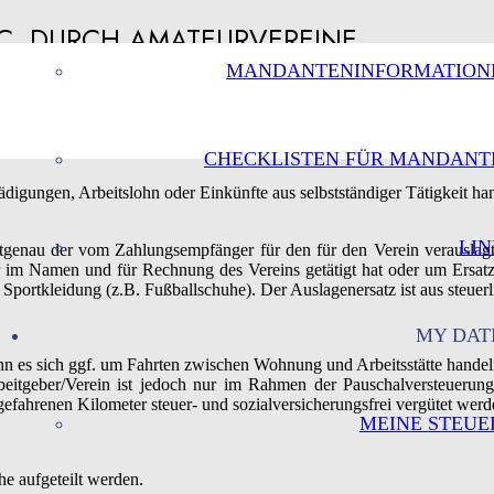
TC. DURCH AMATEURVEREINE
MANDANTENINFORMATION
CHECKLISTEN FÜR MANDANT
igungen, Arbeitslohn oder Einkünfte aus selbstständiger Tätigkeit ha
LIN
nau der vom Zahlungsempfänger für den für den Verein verauslagte 
r im Namen und für Rechnung des Vereins getätigt hat oder um Ersatz
 Sportkleidung (z.B. Fußballschuhe). Der Auslagenersatz ist aus steue
MY DAT
nn es sich ggf. um Fahrten zwischen Wohnung und Arbeitsstätte handeln
beitgeber/Verein ist jedoch nur im Rahmen der Pauschalversteuer
efahrenen Kilometer steuer- und sozialversicherungsfrei vergütet werd
MEINE STEUE
e aufgeteilt werden.