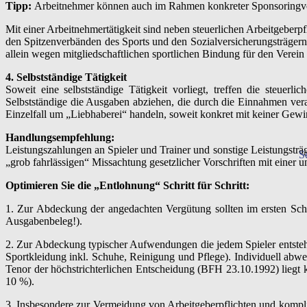
Tipp:
Arbeitnehmer können auch im Rahmen konkreter Sponsoringver
Mit einer Arbeitnehmertätigkeit sind neben steuerlichen Arbeitgeber
den Spitzenverbänden des Sports und den Sozialversicherungsträgern,
allein wegen mitgliedschaftlichen sportlichen Bindung für den Verein 
4.
Selbstständige Tätigkeit
Soweit eine selbstständige Tätigkeit vorliegt, treffen die steuer
Selbstständige die Ausgaben abziehen, die durch die Einnahmen vera
Einzelfall um „Liebhaberei“ handeln, soweit konkret mit keiner Gewin
Handlungsempfehlung:
Leistungszahlungen an Spieler und Trainer und sonstige Leistungstr
S
„grob fahrlässigen“ Missachtung gesetzlicher Vorschriften mit einer 
Optimieren Sie die „Entlohnung“ Schritt für Schritt:
1. Zur Abdeckung der angedachten Vergütung sollten im ersten Sch
Ausgabenbeleg!).
2. Zur Abdeckung typischer Aufwendungen die jedem Spieler entstehe
Sportkleidung inkl. Schuhe, Reinigung und Pflege). Individuell abw
Tenor der höchstrichterlichen Entscheidung (BFH 23.10.1992) liegt 
10 %).
3. Insbesondere zur Vermeidung von Arbeitgeberpflichten und kompl