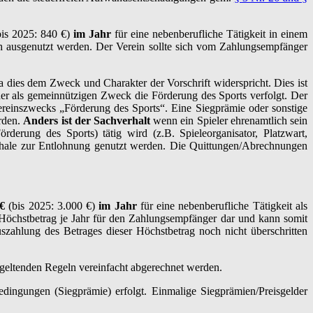
bis 2025: 840 €)
im Jahr
für eine nebenberufliche Tätigkeit in einem
ch ausgenutzt werden. Der Verein sollte sich vom Zahlungsempfänger
 dies dem Zweck und Charakter der Vorschrift widerspricht. Dies ist
 der als gemeinnützigen Zweck die Förderung des Sports verfolgt. Der
 Vereinszwecks „Förderung des Sports“. Eine Siegprämie oder sonstige
erden.
Anders ist der Sachverhalt
wenn ein Spieler ehrenamtlich sein
erung des Sports) tätig wird (z.B. Spieleorganisator, Platzwart,
auschale zur Entlohnung genutzt werden. Die Quittungen/Abrechnungen
 €
(bis 2025: 3.000 €)
im Jahr
für eine nebenberufliche Tätigkeit als
en Höchstbetrag je Jahr für den Zahlungsempfänger dar und kann somit
Auszahlung des Betrages dieser Höchstbetrag noch nicht überschritten
 geltenden Regeln vereinfacht abgerechnet werden.
edingungen (Siegprämie) erfolgt. Einmalige Siegprämien/Preisgelder