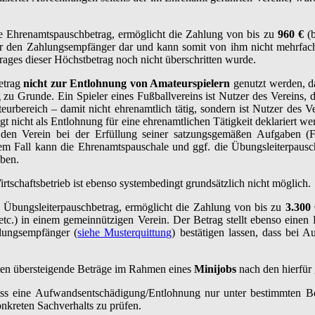
 Ehrenamtspauschbetrag, ermöglicht die Zahlung von bis zu
960 €
(
 für den Zahlungsempfänger dar und kann somit von ihm nicht mehrfa
trages dieser Höchstbetrag noch nicht überschritten wurde.
etrag
nicht zur Entlohnung von Amateurspielern
genutzt werden, da
ng zu Grunde. Ein Spieler eines Fußballvereins ist Nutzer des Vereins,
mateurbereich – damit nicht ehrenamtlich tätig, sondern ist Nutzer des
t nicht als Entlohnung für eine ehrenamtlichen Tätigkeit deklariert w
en Verein bei der Erfüllung seiner satzungsgemäßen Aufgaben (Förd
 diesem Fall kann die Ehrenamtspauschale und ggf. die Übungsleiterp
iben.
tschaftsbetrieb ist ebenso systembedingt grundsätzlich nicht möglich.
Übungsleiterpauschbetrag, ermöglicht die Zahlung von bis zu
3.300
r etc.) in einem gemeinnützigen Verein. Der Betrag stellt ebenso ein
hlungsempfänger (
siehe Musterquittung
) bestätigen lassen, dass bei 
lten übersteigende Beträge im Rahmen eines
Minijobs
nach den hierfür
 dass eine Aufwandsentschädigung/Entlohnung nur unter bestimmten B
onkreten Sachverhalts zu prüfen.