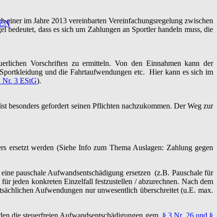
ach einer im Jahre 2013 vereinbarten Vereinfachungsregelung zwischen
EN
el bedeutet, dass es sich um Zahlungen an Sportler handeln muss, die
steuerlichen Vorschriften zu ermitteln. Von den Einnahmen kann der
e Sportkleidung und die Fahrtaufwendungen etc. Hier kann es sich im
2 Nr. 3 EStG
).
 ist besonders gefordert seinen Pflichten nachzukommen. Der Weg zur
.
gers ersetzt werden (Siehe Info zum Thema Auslagen: Zahlung gegen
h eine pauschale Aufwandsentschädigung ersetzen (z.B. Pauschale für
ür jeden konkreten Einzelfall festzustellen / abzurechnen. Nach dem
atsächlichen Aufwendungen nur unwesentlich überschreitet (u.E. max.
rden die steuerfreien Aufwandsentschädigungen gem.
§ 3 Nr. 26 und §