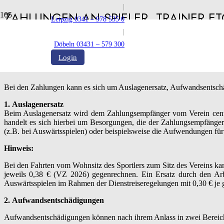
|
ZAHLUNGEN AN SPIELER, TRAINER E
Leipzig 0341 – 978 535 0
|
Veröffentlicht:
15.01.2026
Döbeln 03431 – 579 300
Login
Bei den Zahlungen kann es sich um Auslagenersatz, Aufwandsentschäd
1.
Auslagenersatz
Beim Auslagenersatz wird dem Zahlungsempfänger vom Verein centge
handelt es sich hierbei um Besorgungen, die der Zahlungsempfänge
(z.B. bei Auswärtsspielen) oder beispielsweise die Aufwendungen für
Hinweis:
Bei den Fahrten vom Wohnsitz des Sportlers zum Sitz des Vereins ka
jeweils 0,38 € (VZ 2026) gegenrechnen. Ein Ersatz durch den Ar
Auswärtsspielen im Rahmen der Dienstreiseregelungen mit 0,30 € je g
2.
Aufwandsentschädigungen
Aufwandsentschädigungen können nach ihrem Anlass in zwei Bereich