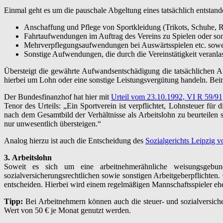
Einmal geht es um die pauschale Abgeltung eines tatsächlich entsta
Anschaffung und Pflege von Sportkleidung (Trikots, Schuhe, R
Fahrtaufwendungen im Auftrag des Vereins zu Spielen oder son
Mehrverpflegungsaufwendungen bei Auswärtsspielen etc. soweit
Sonstige Aufwendungen, die durch die Vereinstätigkeit veranlas
Übersteigt die gewährte Aufwandsentschädigung die tatsächlichen Au
hierbei um Lohn oder eine sonstige Leistungsvergütung handeln. Beim
Der Bundesfinanzhof hat hier mit
Urteil vom 23.10.1992, VI R 59/91
Tenor des Urteils: „Ein Sportverein ist verpflichtet, Lohnsteuer fü
nach dem Gesamtbild der Verhältnisse als Arbeitslohn zu beurteilen
nur unwesentlich übersteigen.“
Analog hierzu ist auch die Entscheidung des
Sozialgerichts Leipzig 
3.
Arbeitslohn
Soweit es sich um eine arbeitnehmerähnliche weisungsgebund
sozialversicherungsrechtlichen sowie sonstigen Arbeitgeberpflichten. 
entscheiden. Hierbei wird einem regelmäßigen Mannschaftsspieler ehe
Tipp:
Bei Arbeitnehmern können auch die steuer- und sozialversic
Wert von 50 € je Monat genutzt werden.