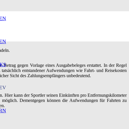
EN
EN
ndeln.
KS
Betrag gegen Vorlage eines Ausgabebeleges erstattet. In der Regel
 tatsächlich entstandener Aufwendungen wie Fahrt- und Reisekosten
rlicher Sicht des Zahlungsempfängers unbedeutend.
EV
. Hier kann der Sportler seinen Einkünften pro Entfernungskilometer
ung möglich. Dementgegen können die Aufwendungen für Fahrten zu
en.
RN