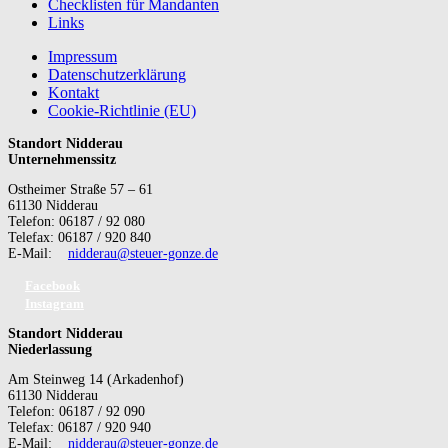
Checklisten für Mandanten
Links
Impressum
Datenschutzerklärung
Kontakt
Cookie-Richtlinie (EU)
Standort Nidderau
Unternehmenssitz
Ostheimer Straße 57 – 61
61130 Nidderau
Telefon: 06187 / 92 080
Telefax: 06187 / 920 840
E-Mail:
nidderau@steuer-gonze.de
Facebook
Instagram
Standort Nidderau
Niederlassung
Am Steinweg 14 (Arkadenhof)
61130 Nidderau
Telefon: 06187 / 92 090
Telefax: 06187 / 920 940
E-Mail:
nidderau@steuer-gonze.de