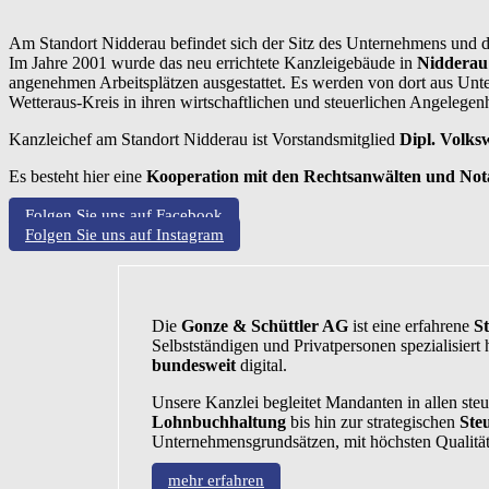
Am Standort Nidderau befindet sich der Sitz des Unternehmens und de
Im Jahre 2001 wurde das neu errichtete Kanzleigebäude in
Nidderau
angenehmen Arbeitsplätzen ausgestattet. Es werden von dort aus Un
Wetteraus-Kreis in ihren wirtschaftlichen und steuerlichen Angelegenh
Kanzleichef am Standort Nidderau ist Vorstandsmitglied
Dipl. Volks
Es besteht hier eine
Kooperation mit den Rechtsanwälten und No
Folgen Sie uns auf Facebook
Folgen Sie uns auf Instagram
Die
Gonze & Schüttler AG
ist eine erfahrene
St
Selbstständigen und Privatpersonen spezialisiert 
bundesweit
digital.
Unsere Kanzlei begleitet Mandanten in allen ste
Lohnbuchhaltung
bis hin zur strategischen
Ste
Unternehmensgrundsätzen, mit höchsten Qualität
mehr erfahren