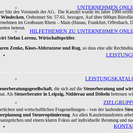
UNTERNEHMEN ONLI
r Sitz des Vorstands der AG. Die Kanzlei wurde im Jahre 1990 eröffne
 Windecken
, Ostheimer Str. 57-61, bezogen. Auf über 600qm Bürofl
ternehmen im Großraum Rhein – Main (Hanau, Frankfurt, Offenbach, D
eiten betreut.
HILFETHEMEN ZU UNTERNEHMEN ONLI
wirt Stefan Lorenz, Wirtschaftsprüfer
.
taren Zenke, Kioes-Abbruzzese und Rug
, so dass eine alle Rechtsdi
LEISTUNG
LEISTUNGSKATAL
euerberatungsgesellschaft
, die sich auf die
Steuerberatung und wirt
hat. Als
Steuerberater in Leipzig, Nidderau und Döbeln
betreuen wi
ZIELGRUPP
uerlichen und wirtschaftlichen Fragestellungen – von der laufenden
Ste
uerplanung und Steueroptimierung
. An allen Kanzleistandorten arbe
sansprüchen und einem klaren Fokus auf individuelle Beratung und na
KONTA