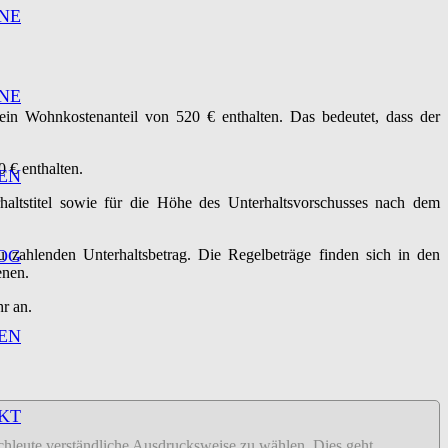
NE
NE
 ein Wohnkostenanteil von 520 € enthalten. Das bedeutet, dass der
0 € enthalten.
EN
haltstitel sowie für die Höhe des Unterhaltsvorschusses nach dem
zu zahlenden Unterhaltsbetrag. Die Regelbeträge finden sich in den
OG
enen.
r an.
EN
KT
fachleute verständliche Ausdrucksweise zu wählen. Dies geht