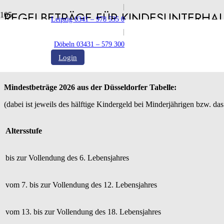
|
REGELBETRÄGE FÜR KINDESUNTERHALT
Leipzig 0341 – 978 535 0
|
Veröffentlicht:
19.02.2026
Döbeln 03431 – 579 300
Login
Mindestbeträge 2026 aus der Düsseldorfer Tabelle:
(dabei ist jeweils des hälftige Kindergeld bei Minderjährigen bzw. das
Altersstufe
bis zur Vollendung des 6. Lebensjahres
vom 7. bis zur Vollendung des 12. Lebensjahres
vom 13. bis zur Vollendung des 18. Lebensjahres