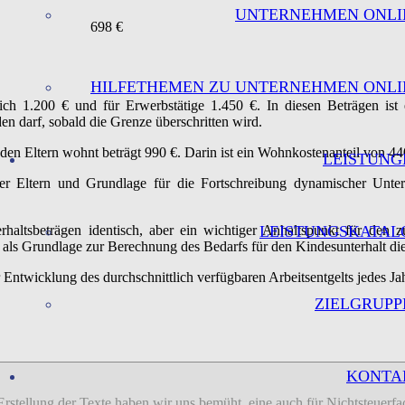
UNTERNEHMEN ONLI
698 €
HILFETHEMEN ZU UNTERNEHMEN ONLI
lich 1.200 € und für Erwerbstätige 1.450 €. In diesen Beträgen ist
n darf, sobald die Grenze überschritten wird.
 den Eltern wohnt beträgt 990 €. Darin ist ein Wohnkostenanteil von 44
LEISTUNG
der Eltern und Grundlage für die Fortschreibung dynamischer Unter
rhaltsbeträgen identisch, aber ein wichtiger Anhaltspunkt für den 
LEISTUNGSKATAL
 als Grundlage zur Berechnung des Bedarfs für den Kindesunterhalt di
Entwicklung des durchschnittlich verfügbaren Arbeitsentgelts jedes Jah
ZIELGRUPP
KONTA
 Erstellung der Texte haben wir uns bemüht, eine auch für Nichtsteuer