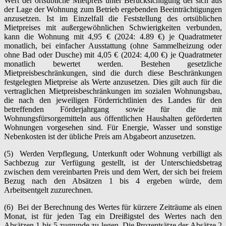
Wert der ortsübliche Mietpreis unter Berücksichtigung der sich aus
der Lage der Wohnung zum Betrieb ergebenden Beeinträchtigungen
anzusetzen. Ist im Einzelfall die Feststellung des ortsüblichen
Mietpreises mit außergewöhnlichen Schwierigkeiten verbunden,
kann die Wohnung mit 4,95 € (2024: 4.89 €) je Quadratmeter
monatlich, bei einfacher Ausstattung (ohne Sammelheizung oder
ohne Bad oder Dusche) mit 4,05 € (2024: 4,00 €) je Qua­dratmeter
monatlich bewertet werden. Bestehen gesetzliche
Mietpreisbeschränkungen, sind die durch diese Beschränkungen
festgelegten Mietpreise als Werte anzusetzen. Dies gilt auch für die
vertraglichen Mietpreisbeschränkungen im sozialen Wohnungsbau,
die nach den jeweiligen Förderrichtlinien des Landes für den
betreffenden Förderjahrgang sowie für die mit
Wohnungsfürsorgemitteln aus öffentlichen Haushalten geförderten
Wohnungen vorgesehen sind. Für Energie, Wasser und sonstige
Nebenkosten ist der übliche Preis am Abgabeort anzusetzen.
(5) Werden Verpflegung, Unterkunft oder Wohnung verbilligt als
Sachbezug zur Verfügung gestellt, ist der Unterschiedsbetrag
zwischen dem vereinbarten Preis und dem Wert, der sich bei freiem
Bezug nach den Absätzen 1 bis 4 ergeben würde, dem
Arbeitsentgelt zuzurechnen.
(6) Bei der Berechnung des Wertes für kürzere Zeiträume als einen
Monat, ist für jeden Tag ein Dreißigstel des Wertes nach den
Absätzen 1 bis 5 zugrunde zu legen. Die Prozentsätze der Absätze 2