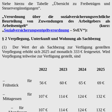
Siehe hierzu die Tabelle „Übersicht zu Freibeträgen und
Steuervergünstigungen“.
„
Verordnung über die sozialversicherungsrechtliche
Beurteilung von Zuwendungen des Arbeitgebers als
Arbeitsentgelt“
(kurz:
„
Sozialversicherungsentgeltverordnung
– SvEV“):
§ 2 Verpflegung, Unterkunft und Wohnung als Sachbezug
(1) Der Wert der als Sachbezug zur Verfügung gestellten
Verpflegung erhöht sich 2025 auf monatlich 333 € festgesetzt. Wird
Verpflegung teilweise zur Verfügung gestellt, sind
2022
2023
2024
2025
– für
56 €
60 €
65 €
69 €
Frühstück
– für
107 €
114 €
124 €
132 €
Mittagessen
– für
107 €
114 €
124 €
132 €