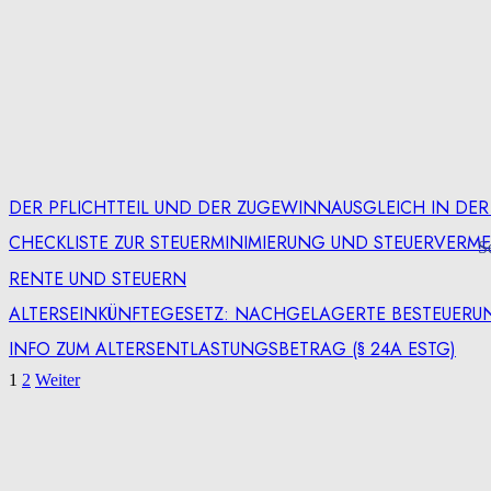
DER PFLICHTTEIL UND DER ZUGEWINNAUSGLEICH IN DE
CHECKLISTE ZUR STEUERMINIMIERUNG UND STEUERVERM
S
RENTE UND STEUERN
ALTERSEINKÜNFTEGESETZ: NACHGELAGERTE BESTEUERU
INFO ZUM ALTERSENTLASTUNGSBETRAG (§ 24A ESTG)
1
2
Weiter