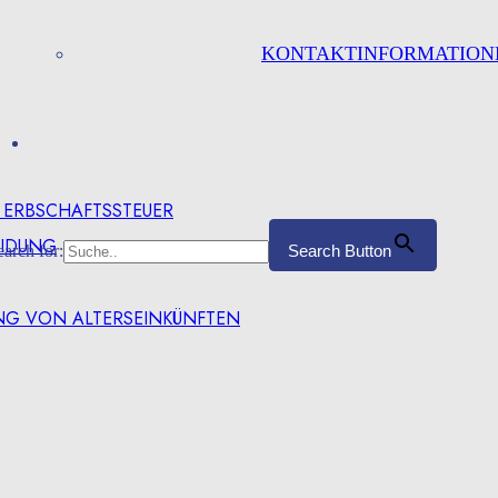
KONTAKTINFORMATION
R ERBSCHAFTSSTEUER
EIDUNG
earch for:
Search Button
NG VON ALTERSEINKÜNFTEN