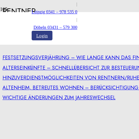
|
RENTNER
Leipzig 0341 – 978 535 0
|
Döbeln 03431 – 579 300
RENTNER
Login
FESTSETZUNGSVERJÄHRUNG – WIE LANGE KANN DAS FI
ALTERSEINKÜNFTE – SCHNELLÜBERSICHT ZUR BESTEUER
HINZUVERDIENSTMÖGLICHKEITEN VON RENTNERN/RUH
ALTENHEIM, BETREUTES WOHNEN – BERÜCKSICHTIGUN
WICHTIGE ÄNDERUNGEN ZUM JAHRESWECHSEL