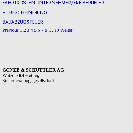
FAHRTKOSTEN UNTERNEHMER/FREIBERUFLER
A1-BESCHEINIGUNG
BAUABZUGSTEUER
Previous
1
2
3
4
5
6
7
8
…
10
Weiter
GONZE & SCHÜTTLER AG
Wirtschaftsberatung
Steuerberatungsgesellschaft