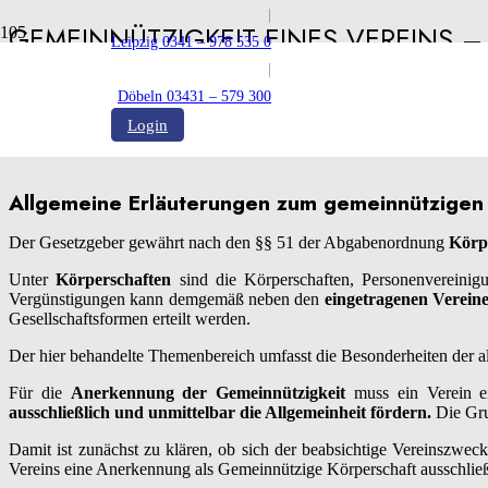
|
GEMEINNÜTZIGKEIT EINES VEREINS 
Leipzig 0341 – 978 535 0
|
Veröffentlicht:
07.11.2019
Döbeln 03431 – 579 300
Login
Allgemeine Erläuterungen zum gemeinnützigen
Der Gesetzgeber gewährt nach den §§ 51 der Abgabenordnung
Körp
Unter
Körperschaften
sind die Körperschaften, Personenvereinig
Vergünstigungen kann demgemäß neben den
eingetragenen Vereine
Gesellschaftsformen erteilt werden.
Der hier behandelte Themenbereich umfasst die Besonderheiten der a
Für die
Anerkennung der Gemeinnützigkeit
muss ein Verein 
ausschließlich und unmittelbar die Allgemeinheit fördern.
Die Gru
Damit ist zunächst zu klären, ob sich der beabsichtige Vereinszweck
Vereins eine Anerkennung als Gemeinnützige Körperschaft ausschlie