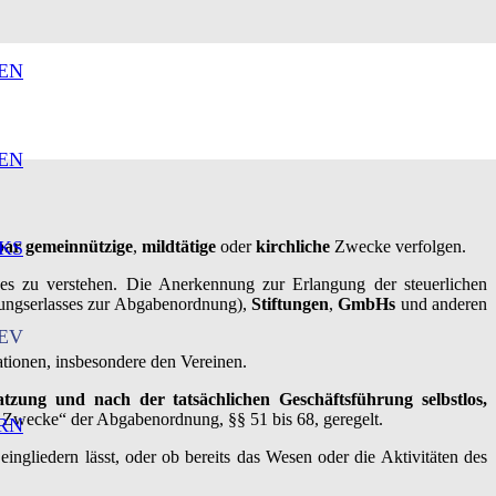
EN
EN
KS
bar
gemeinnützige
,
mildtätige
oder
kirchliche
Zwecke verfolgen.
es zu verstehen. Die Anerkennung zur Erlangung der steuerlichen
ungserlasses zur Abgabenordnung),
Stiftungen
,
GmbHs
und anderen
EV
tionen, insbesondere den Vereinen.
atzung und nach der tatsächlichen Geschäftsführung selbstlos,
e Zwecke“ der Abgabenordnung, §§ 51 bis 68, geregelt.
RN
ingliedern lässt, oder ob bereits das Wesen oder die Aktivitäten des