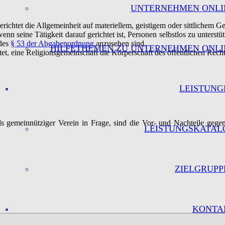
UNTERNEHMEN ONLI
erichtet die Allgemeinheit auf materiellem, geistigem oder sittlichem Ge
nn seine Tätigkeit darauf gerichtet ist, Personen selbstlos zu unterstüt
 des
§ 53 der Abgabenordnung
anzusehen sind.
HILFETHEMEN ZU UNTERNEHMEN ONLI
htet, eine Religionsgemeinschaft die Körperschaft des öffentlichen Rechts
LEISTUNG
s gemeinnütziger Verein in Frage, sind die Vor- und Nachteile geg
LEISTUNGSKATAL
ZIELGRUPP
KONTA