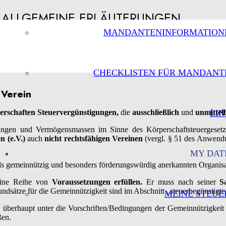
– ALLGEMEINE ERLÄUTERUNGEN
MANDANTENINFORMATION
CHECKLISTEN FÜR MANDANT
 Verein
LIN
erschaften Steuervergünstigungen,
die
ausschließlich
und
unmittel
ungen und Vermögensmassen im Sinne des Körperschaftsteuergesetz
n (e.V.)
auch
nicht rechtsfähigen Vereinen
(vergl. § 51 des Anwend
MY DAT
ls gemeinnützig und besonders förderungswürdig anerkannten Organisa
eine Reihe von
Voraussetzungen erfüllen.
Er muss nach seiner
S
ndsätze für die Gemeinnützigkeit sind im Abschnitt „steuerbegünstigt
MEINE STEUE
 überhaupt unter die Vorschriften/Bedingungen der Gemeinnützigkeit e
ßen.